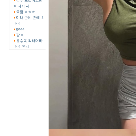
전부 포샵이고만
어디서 사
극혐 ㅎㅎㅎ
미래 존예 존예 ㅎ
ㅎㅎ
geee
짱ㄲ
유승옥 착하더라
ㅎㅎ 역시