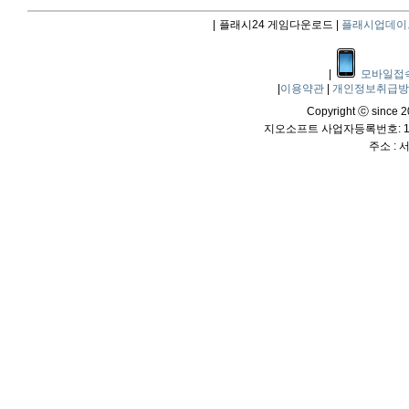
|
플래시24 게임다운로드 |
플래시업데이
|
모바일접
|
이용약관
|
개인정보취급
Copyright ⓒ since 20
지오소프트 사업자등록번호: 114
주소 :