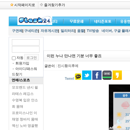
시작페이지로
즐겨찾기추가
구연예
|
구네티즌
|
자유게시판
|
밀리터리
|
움짤
|
TV/방송
네이버,
구글 플래
이런 누나 만나면 기분 너무 좋죠
자동
회원가입
글쓴이 :
진시황의후예
아이디/패스워
드찾기
Tweet
연예/스포츠
모모랜드 낸시 필
라테스 레깅스
수영복 입은 안소
희 몸매
프로미스나인 이
채영 청바지 몸매
엑신 노바 영끌했