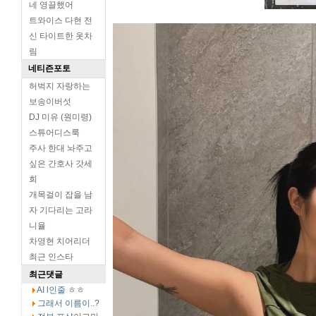
네 영끌했어
트와이스 다현 전
신 타이트한 옷차
림
네티즌포토
허벅지 자랑하는
보송이버섯
DJ 미유 (원미령)
스튜어디스룩
주사 한대 놔주고
싶은 간호사 갓세
희
개목걸이 잡을 남
자 기다리는 고라
니율
차영현 치어리더
최근 인스타
최근댓글
AI l인줄 ㅎㅎ
그래서 이름이..?