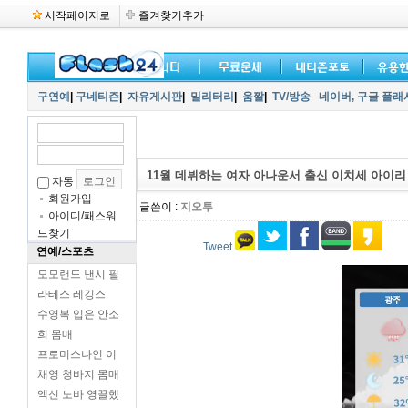
시작페이지로
즐겨찾기추가
구연예
|
구네티즌
|
자유게시판
|
밀리터리
|
움짤
|
TV/방송
네이버,
구글 플래
11월 데뷔하는 여자 아나운서 출신 이치세 아이리
자동
회원가입
글쓴이 :
지오투
아이디/패스워
드찾기
Tweet
연예/스포츠
모모랜드 낸시 필
라테스 레깅스
수영복 입은 안소
희 몸매
프로미스나인 이
채영 청바지 몸매
엑신 노바 영끌했