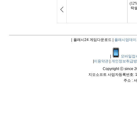
|
플래시24 게임다운로드 |
플래시업데이
|
모바일접
|
이용약관
|
개인정보취급
Copyright ⓒ since 20
지오소프트 사업자등록번호: 114
주소 :