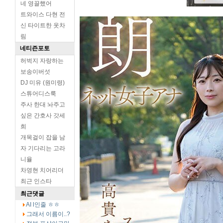
네 영끌했어
트와이스 다현 전
신 타이트한 옷차
림
네티즌포토
허벅지 자랑하는
보송이버섯
DJ 미유 (원미령)
스튜어디스룩
주사 한대 놔주고
싶은 간호사 갓세
희
개목걸이 잡을 남
자 기다리는 고라
니율
차영현 치어리더
최근 인스타
최근댓글
AI l인줄 ㅎㅎ
그래서 이름이..?