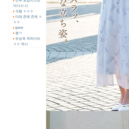
전부 포샵이고만
어디서 사
극혐 ㅎㅎㅎ
미래 존예 존예 ㅎ
ㅎㅎ
geee
짱ㄲ
유승옥 착하더라
ㅎㅎ 역시