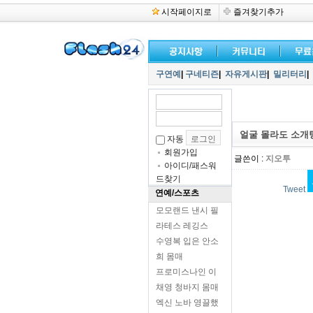
시작페이지로
즐겨찾기추가
구연예
|
구네티즌
|
자유게시판
|
밀리터리
|
얼굴 몰라도 소개
자동
회원가입
글쓴이 :
지오투
아이디/패스워
드찾기
Tweet
연예/스포츠
모모랜드 낸시 필
라테스 레깅스
수영복 입은 안소
희 몸매
프로미스나인 이
채영 청바지 몸매
엑신 노바 영끌했