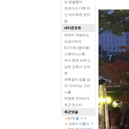
네 영끌했어
트와이스 다현 전
신 타이트한 옷차
림
네티즌포토
허벅지 자랑하는
보송이버섯
DJ 미유 (원미령)
스튜어디스룩
주사 한대 놔주고
싶은 간호사 갓세
희
개목걸이 잡을 남
자 기다리는 고라
니율
차영현 치어리더
최근 인스타
최근댓글
AI l인줄 ㅎㅎ
그래서 이름이..?