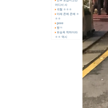
전부 포샵이고만
어디서 사
극혐 ㅎㅎㅎ
미래 존예 존예 ㅎ
ㅎㅎ
geee
짱ㄲ
유승옥 착하더라
ㅎㅎ 역시