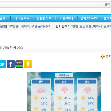
홈으
움짤
|
TV/방송
네이버,
구글 플래시24
인기검색어
:킹덤
,등급보류
,찌라시
,등보
팅 가능한 캐이스
조회 