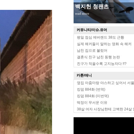
무대위 장원영 옆태
read more
커뮤니티/이슈.유머
평일 점심 에버랜드 38도 근황
실제 해커들이 말하는 영화 속 해커
남친 집으로 불렀어
결혼식 친구 남친 동행 논란
친구가 적을수록 고지능자다 !!?
카툰/애니
옆집 아줌마랑 야스하고 싶어서 서
킹덤 884화 (번역)
킹덤 884화 (미번역)
떡정이 무서운 이유
38살 여자 사장님한테 고백한 24살