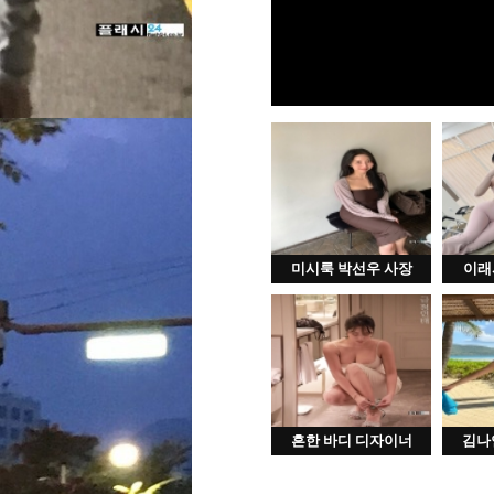
미시룩 박선우 사장
이래
흔한 바디 디자이너
김나