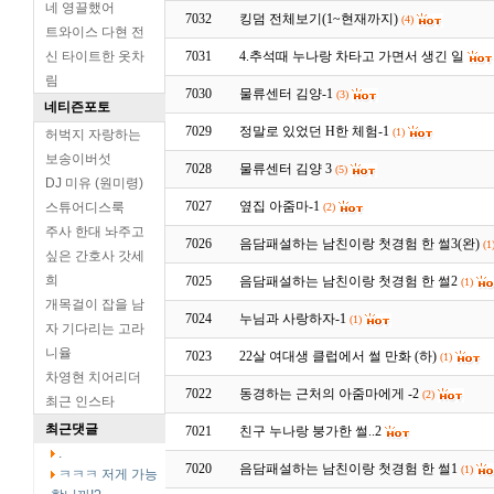
네 영끌했어
7032
킹덤 전체보기(1~현재까지)
(4)
트와이스 다현 전
신 타이트한 옷차
7031
4.추석때 누나랑 차타고 가면서 생긴 일
림
7030
물류센터 김양-1
(3)
네티즌포토
7029
정말로 있었던 H한 체험-1
(1)
허벅지 자랑하는
보송이버섯
7028
물류센터 김양 3
(5)
DJ 미유 (원미령)
7027
옆집 아줌마-1
스튜어디스룩
(2)
주사 한대 놔주고
7026
음담패설하는 남친이랑 첫경험 한 썰3(완)
(1
싶은 간호사 갓세
희
7025
음담패설하는 남친이랑 첫경험 한 썰2
(1)
개목걸이 잡을 남
7024
누님과 사랑하자-1
(1)
자 기다리는 고라
니율
7023
22살 여대생 클럽에서 썰 만화 (하)
(1)
차영현 치어리더
7022
동경하는 근처의 아줌마에게 -2
(2)
최근 인스타
최근댓글
7021
친구 누나랑 붕가한 썰..2
.
7020
음담패설하는 남친이랑 첫경험 한 썰1
(1)
ㅋㅋㅋ 저게 가능