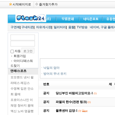
시작페이지로
즐겨찾기추가
구연예
|
구네티즌
|
자유게시판
|
밀리터리
|
움짤
|
TV/방송
네이버,
구글 플래
자동
회원가입
아이디/패스워
드찾기
ㆍ
낙일의 엄마
연예/스포츠
ㆍ
방어의 무녀 유키
모모랜드 낸시 필
라테스 레깅스
번호
제 
수영복 입은 안소
공지
당신부인 바람피고있어요-1
(1)
희 몸매
프로미스나인 이
공지
파멸의 한수(전편 링크)
(1)
채영 청바지 몸매
공지
물류센터 김양-1
엑신 노바 영끌했
(3)