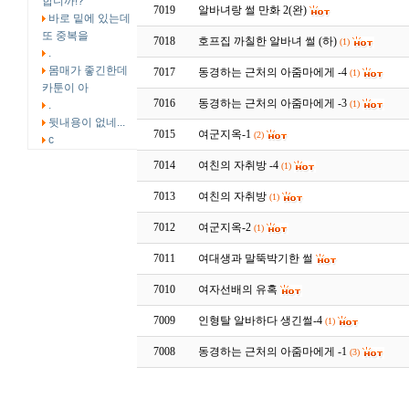
합니까!?
7019
알바녀랑 썰 만화 2(완)
바로 밑에 있는데
또 중복을
7018
호프집 까칠한 알바녀 썰 (하)
(1)
.
몸매가 좋긴한데
7017
동경하는 근처의 아줌마에게 -4
(1)
카툰이 아
7016
동경하는 근처의 아줌마에게 -3
.
(1)
뒷내용이 없네...
7015
여군지옥-1
(2)
c
7014
여친의 자취방 -4
(1)
7013
여친의 자취방
(1)
7012
여군지옥-2
(1)
7011
여대생과 말뚝박기한 썰
7010
여자선배의 유혹
7009
인형탈 알바하다 생긴썰-4
(1)
7008
동경하는 근처의 아줌마에게 -1
(3)