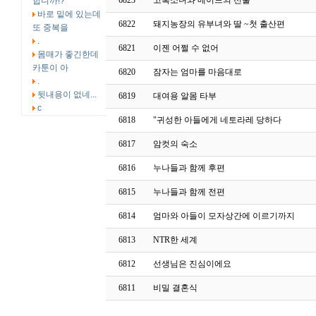
6823
고혹소녀와 메이드의 선물
합니까!?
바로 밑에 있는데
6822
돼지농장의 유부녀와 딸 ~첫 출산편
또 중복을
.
6821
이젠 어쩔 수 없어
몸매가 좋긴한데
카툰이 아
6820
잠자는 엄마를 마음대로
.
뒷내용이 없네...
6819
대여용 알몸 타부
c
6818
"귀성한 아들에게 네토라레 당하다
6817
암컷의 숙소
6816
누나들과 함께 후편
6815
누나들과 함께 전편
6814
엄마와 아들이 모자상간에 이르기까지
6813
NTR한 세계
6812
선생님은 진심이에요
6811
비밀 결혼식