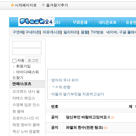
시작페이지로
즐겨찾기추가
구연예
|
구네티즌
|
자유게시판
|
밀리터리
|
움짤
|
TV/방송
네이버,
구글 플래
자동
회원가입
아이디/패스워
드찾기
ㆍ
방어의 무녀 유키
연예/스포츠
ㆍ
ㄱㅊ적 편향
모모랜드 낸시 필
ㆍ
아들의 발기부전을 치료하고싶다
라테스 레깅스
수영복 입은 안소
번호
제 
희 몸매
공지
당신부인 바람피고있어요-1
(1)
프로미스나인 이
채영 청바지 몸매
공지
파멸의 한수(전편 링크)
(1)
엑신 노바 영끌했