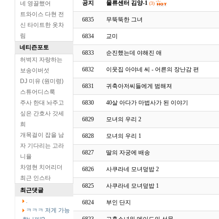
공지
물류센터 김양-1
네 영끌했어
(3)
트와이스 다현 전
6835
무뚝뚝한 그녀
신 타이트한 옷차
림
6834
교미
네티즌포토
6833
순진했는데 야해진 애
허벅지 자랑하는
6832
이웃집 아야네 씨 - 어른의 장난감 편
보송이버섯
DJ 미유 (원미령)
6831
귀축아저씨들에게 범해져
스튜어디스룩
주사 한대 놔주고
6830
40살 아다가 마법사가 된 이야기
싶은 간호사 갓세
6829
모녀의 우리 2
희
개목걸이 잡을 남
6828
모녀의 우리 1
자 기다리는 고라
6827
딸의 자궁에 배송
니율
차영현 치어리더
6826
사쿠라네 모녀덮밥 2
최근 인스타
6825
사쿠라네 모녀덮밥 1
최근댓글
.
6824
부인 단지
ㅋㅋㅋ 저게 가능