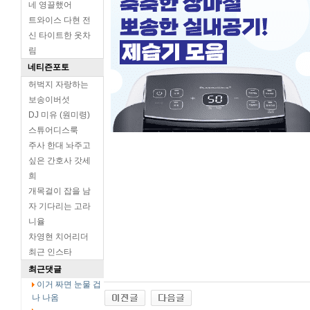
네 영끌했어
트와이스 다현 전
신 타이트한 옷차
림
네티즌포토
허벅지 자랑하는
보송이버섯
DJ 미유 (원미령)
스튜어디스룩
주사 한대 놔주고
싶은 간호사 갓세
희
개목걸이 잡을 남
자 기다리는 고라
니율
차영현 치어리더
최근 인스타
최근댓글
이거 짜면 눈물 겁
나 나옴