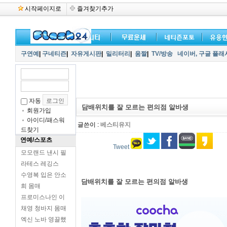
시작페이지로
즐겨찾기추가
구연예
|
구네티즌
|
자유게시판
|
밀리터리
|
움짤
|
TV/방송
네이버,
구글 플래
자동
담배위치를 잘 모르는 편의점 알바생
회원가입
아이디/패스워
글쓴이 :
베스티유지
드찾기
연예/스포츠
Tweet
모모랜드 낸시 필
라테스 레깅스
수영복 입은 안소
담배위치를 잘 모르는 편의점 알바생
희 몸매
프로미스나인 이
채영 청바지 몸매
엑신 노바 영끌했