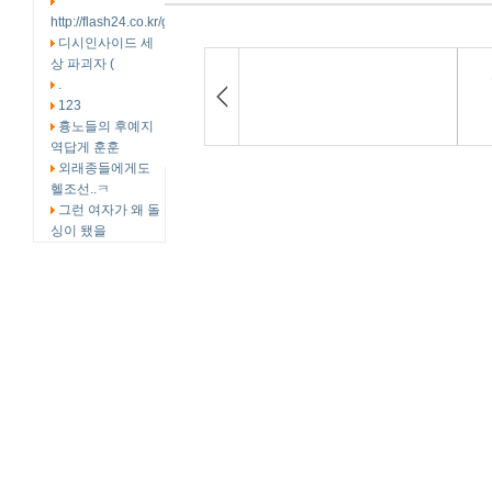
http://flash24.co.kr/g4/bb
디시인사이드 세
상 파괴자 (
.
123
흉노들의 후예지
역답게 훈훈
외래종들에게도
헬조선..ㅋ
그런 여자가 왜 돌
싱이 됐을