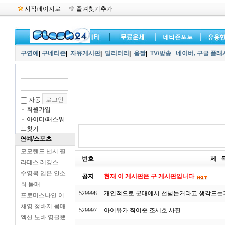
시작페이지로
즐겨찾기추가
구연예
|
구네티즌
|
자유게시판
|
밀리터리
|
움짤
|
TV/방송
네이버,
구글 플래
자동
회원가입
아이디/패스워
드찾기
연예/스포츠
모모랜드 낸시 필
번호
제 
라테스 레깅스
수영복 입은 안소
공지
현재 이 게시판은 구 게시판입니다
희 몸매
529998
개인적으로 군대에서 선넘는거라고 생각드는
프로미스나인 이
채영 청바지 몸매
529997
아이유가 찍어준 조세호 사진
엑신 노바 영끌했