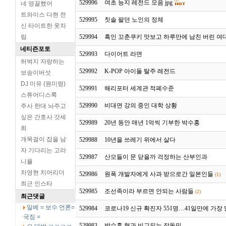
529996
여초 능지 레전드 모음 jpg
네 영끌했어
트와이스 다현 전
529995
칫솔 팔던 노인의 정체
신 타이트한 옷차
림
529994
흑인 꼬춘쿠키 맛보고 하루만에 남친 버린 여
네티즌포토
529993
다이어트 라면
허벅지 자랑하는
529992
K-POP 아이돌 탈주 레전드
보송이버섯
DJ 미유 (원미령)
529991
해리포터 세계관 적폐수준
스튜어디스룩
529990
비대면 강의 중인 대학 상황
주사 한대 놔주고
싶은 간호사 갓세
529989
20년 동안 매년 1억씩 기부한 박수홍
희
개목걸이 잡을 남
529988
10년을 쓰레기 위에서 살다
자 기다리는 고라
529987
산모들이 문 닫을까 걱정하는 산부인과
니율
차영현 치어리더
529986
원폭 개발자에게 사과 받으로간 일본인들
(1)
최근 인스타
529985
조선족이라 부르면 안되는 사람들
(2)
최근댓글
일베 = 보수 언론=
529984
코로나19 신규 확진자 551명…41일만에 가장
국짐 =
529983
박수홍 형과 비교되는 장동민