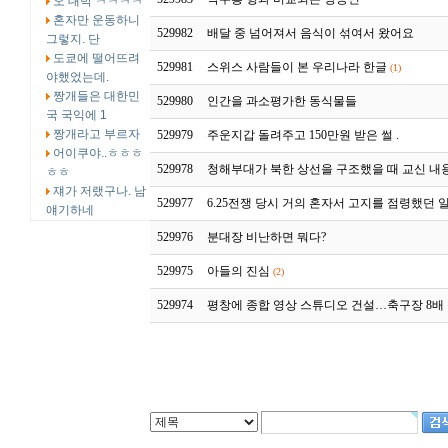
오 대박 ㅋㅋㅋㅋ
혼자만 운동하니
529982
배달 중 넘어져서 음식이 섞여서 왔어요
그렇지. 단
도쿄에 떨어뜨려
529981
스위스 사람들이 본 우리나라 한글
(1)
야했었는데.
짱개들은 대한민
529980
인간을 과소평가한 동식물들
국 국익에 1
짱개라고 부르자
529979
주운지갑 돌려주고 150만원 받은 썰 .
어이쿠야..ㅎㅎㅎ
529978
청해부대가 북한 상선을 구조했을 때 교신 내
ㅎㅎ
쟤가 저랬구나. 남
529977
6.25전쟁 당시 거의 혼자서 고지를 점령했던 
얘기하네
529976
분대장 비난하면 뭐다?
529975
아들의 진심
(2)
529974
평창에 종합 영상 스튜디오 건설…축구장 8배