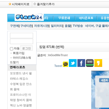
시작페이지로
즐겨찾기추가
구연예
|
구네티즌
|
자유게시판
|
밀리터리
|
움짤
|
TV/방송
네이버,
구글 플래
킹덤 871화 (번역)
자동
회원가입
글쓴이 :
InGodWeTrust
아이디/패스워
드찾기
Tweet
연예/스포츠
모모랜드 낸시 필
라테스 레깅스
수영복 입은 안소
희 몸매
프로미스나인 이
채영 청바지 몸매
엑신 노바 영끌했