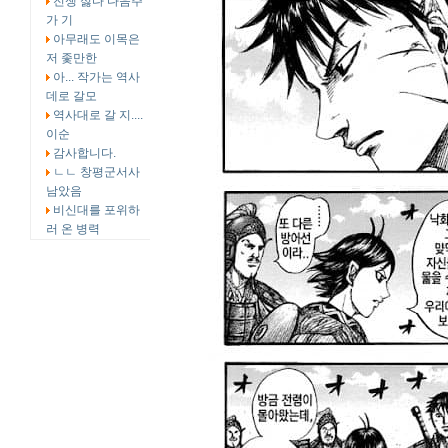
전쟁 싫다 다음주
가 기
아무래도 이목은
저 좇만한
아... 작가는 역사
데로 갈모
역사대로 갈 지....
이순
감사합니다.
ㄴㄴ 창평군서사
남았음
비신대를 포위하
러 온 병력