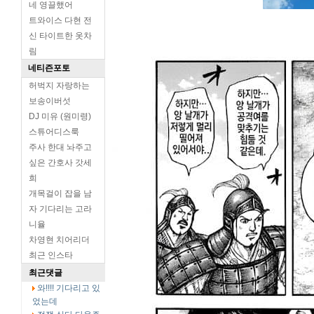
네 영끌했어
트와이스 다현 전
신 타이트한 옷차
림
네티즌포토
허벅지 자랑하는
보송이버섯
DJ 미유 (원미령)
스튜어디스룩
주사 한대 놔주고
싶은 간호사 갓세
희
개목걸이 잡을 남
자 기다리는 고라
니율
차영현 치어리더
최근 인스타
최근댓글
와!!!! 기다리고 있
었는데