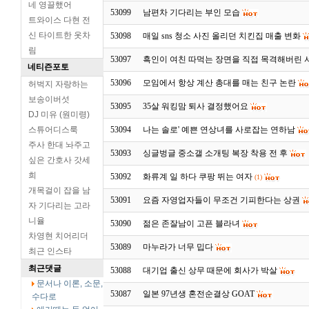
네 영끌했어
53099
남편차 기다리는 부인 모습
트와이스 다현 전
신 타이트한 옷차
53098
매일 sns 청소 사진 올리던 치킨집 매출 변화
림
53097
흑인이 여친 따먹는 장면을 직접 목격해버린
네티즌포토
53096
모임에서 항상 계산 총대를 매는 친구 논란
허벅지 자랑하는
보송이버섯
53095
35살 워킹맘 퇴사 결정했어요
DJ 미유 (원미령)
스튜어디스룩
53094
나는 솔로' 예쁜 연상녀를 사로잡는 연하남
주사 한대 놔주고
53093
싱글벙글 중소갤 소개팅 복장 착용 전 후
싶은 간호사 갓세
희
53092
화류계 일 하다 쿠팡 뛰는 여자
(1)
개목걸이 잡을 남
53091
요즘 자영업자들이 무조건 기피한다는 상권
자 기다리는 고라
니율
53090
젊은 존잘남이 고픈 블라녀
차영현 치어리더
53089
마누라가 너무 밉다
최근 인스타
최근댓글
53088
대기업 출신 상무 때문에 회사가 박살
문서나 이론, 소문,
53087
일본 97년생 혼전순결상 GOAT
수다로