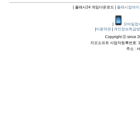
|
플래시24 게임다운로드 |
플래시업데이
|
모바일접
|
이용약관
|
개인정보취급
Copyright ⓒ since 20
지오소프트 사업자등록번호: 114
주소 :