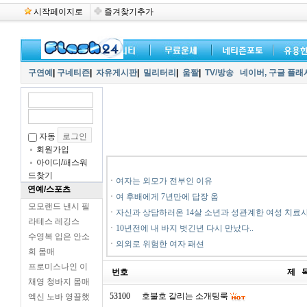
시작페이지로
즐겨찾기추가
구연예
|
구네티즌
|
자유게시판
|
밀리터리
|
움짤
|
TV/방송
네이버,
구글 플래
자동
회원가입
아이디/패스워
드찾기
ㆍ
여자는 외모가 전부인 이유
연예/스포츠
ㆍ
여 후배에게 7년만에 답장 옴
모모랜드 낸시 필
ㆍ
자신과 상담하러온 14살 소년과 성관계한 여성 치료
라테스 레깅스
ㆍ
10년전에 내 바지 벗긴년 다시 만났다..
수영복 입은 안소
ㆍ
의외로 위험한 여자 패션
희 몸매
프로미스나인 이
번호
제 
채영 청바지 몸매
53100
호불호 갈리는 소개팅룩
엑신 노바 영끌했