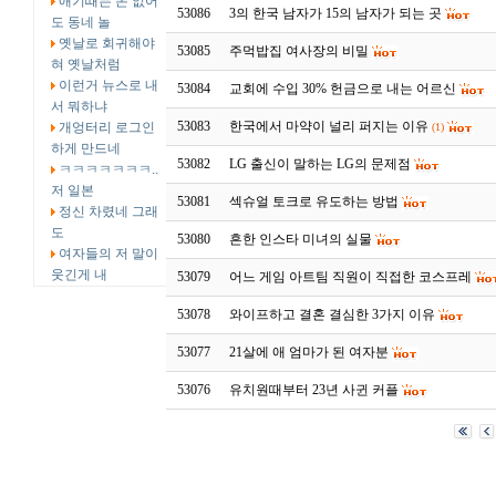
애기때는 돈 없어
53086
3의 한국 남자가 15의 남자가 되는 곳
도 동네 놀
옛날로 회귀해야
53085
주먹밥집 여사장의 비밀
혀 옛날처럼
이런거 뉴스로 내
53084
교회에 수입 30% 헌금으로 내는 어르신
서 뭐하냐
53083
한국에서 마약이 널리 퍼지는 이유
개엉터리 로그인
(1)
하게 만드네
53082
LG 출신이 말하는 LG의 문제점
ㅋㅋㅋㅋㅋㅋㅋ..
저 일본
53081
섹슈얼 토크로 유도하는 방법
정신 차렸네 그래
도
53080
흔한 인스타 미녀의 실물
여자들의 저 말이
웃긴게 내
53079
어느 게임 아트팀 직원이 직접한 코스프레
53078
와이프하고 결혼 결심한 3가지 이유
53077
21살에 애 엄마가 된 여자분
53076
유치원때부터 23년 사귄 커플