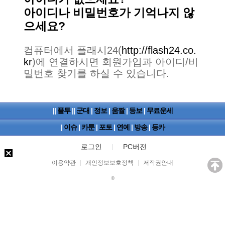
아이디나 비밀번호가 기억나지 않
으세요?
컴퓨터에서 플래시24(
http://flash24.co.
kr
)에 연결하시면 회원가입과 아이디/비
밀번호 찾기를 하실 수 있습니다.
||
플투
||
군대
|
정보
|
움짤
|
등보
|
무료운세
|
이슈
|
카툰
|
포토
|
연예
|
방송
|
등카
로그인
PC버전
이용약관
|
개인정보보호정책
|
저작권안내
©