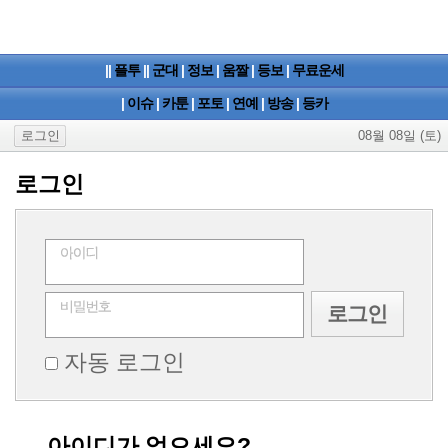
||
플투
||
군대
|
정보
|
움짤
|
등보
|
무료운세
|
이슈
|
카툰
|
포토
|
연예
|
방송
|
등카
로그인
08월 08일 (토)
로그인
자동 로그인
아이디가 없으세요?