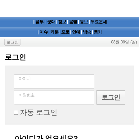
||
플투
||
군대
|
정보
|
움짤
|
등보
|
무료운세
|
이슈
|
카툰
|
포토
|
연예
|
방송
|
등카
로그인
08월 09일 (일)
로그인
자동 로그인
아이디가 없으세요?