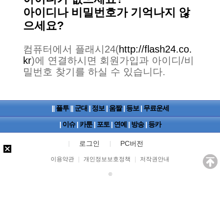
아이디나 비밀번호가 기억나지 않
으세요?
컴퓨터에서 플래시24(
http://flash24.co.
kr
)에 연결하시면 회원가입과 아이디/비
밀번호 찾기를 하실 수 있습니다.
||
플투
||
군대
|
정보
|
움짤
|
등보
|
무료운세
|
이슈
|
카툰
|
포토
|
연예
|
방송
|
등카
로그인
PC버전
이용약관
|
개인정보보호정책
|
저작권안내
©