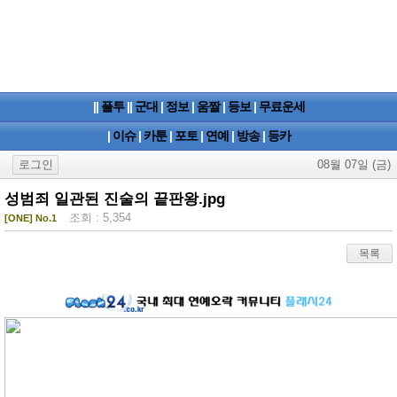
||
플투
||
군대
|
정보
|
움짤
|
등보
|
무료운세
|
이슈
|
카툰
|
포토
|
연예
|
방송
|
등카
로그인
08월 07일 (금)
성범죄 일관된 진술의 끝판왕.jpg
조회 : 5,354
[ONE] No.1
목록