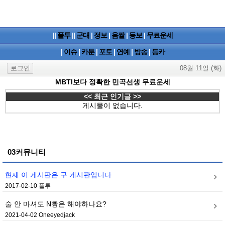
||
플투
||
군대
|
정보
|
움짤
|
등보
|
무료운세
|
이슈
|
카툰
|
포토
|
연예
|
방송
|
등카
로그인
08월 11일 (화)
MBTI보다 정확한 민곡선생 무료운세
<< 최근 인기글 >>
게시물이 없습니다.
03커뮤니티
현재 이 게시판은 구 게시판입니다
2017-02-10
플투
술 안 마셔도 N빵은 해야하나요?
2021-04-02
Oneeyedjack