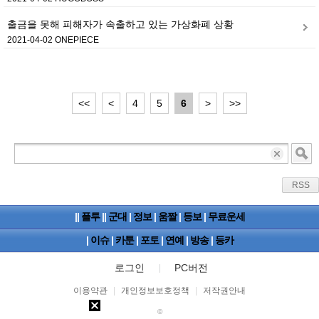
출금을 못해 피해자가 속출하고 있는 가상화폐 상황
2021-04-02
ONEPIECE
<<
<
4
5
6
>
>>
RSS
||
플투
||
군대
|
정보
|
움짤
|
등보
|
무료운세
|
이슈
|
카툰
|
포토
|
연예
|
방송
|
등카
로그인
PC버전
이용약관
|
개인정보보호정책
|
저작권안내
©