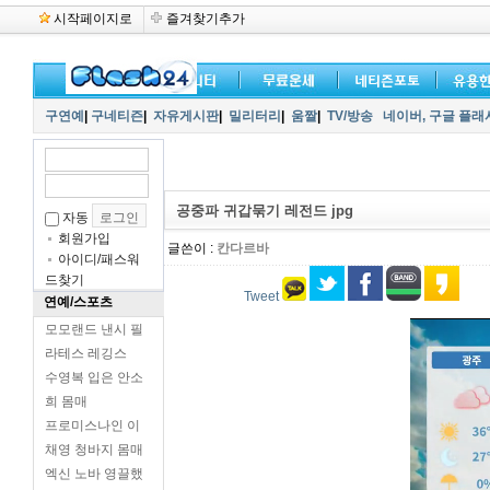
시작페이지로
즐겨찾기추가
구연예
|
구네티즌
|
자유게시판
|
밀리터리
|
움짤
|
TV/방송
네이버,
구글 플래
공중파 귀갑묶기 레전드 jpg
자동
회원가입
글쓴이 :
칸다르바
아이디/패스워
드찾기
Tweet
연예/스포츠
모모랜드 낸시 필
라테스 레깅스
수영복 입은 안소
희 몸매
프로미스나인 이
채영 청바지 몸매
엑신 노바 영끌했