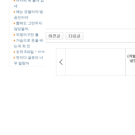
어차피 뭐 볼게 없
네
얘는 모델이야 방
송인이야
뽑혀도 그만두지
않았을까.
의젖이구만 뭘
가슴으로 돈을 버
는게 죄 인
조작 X파일 ~ ㅉㅉ
멋지다 글로리 너
무 말랐어