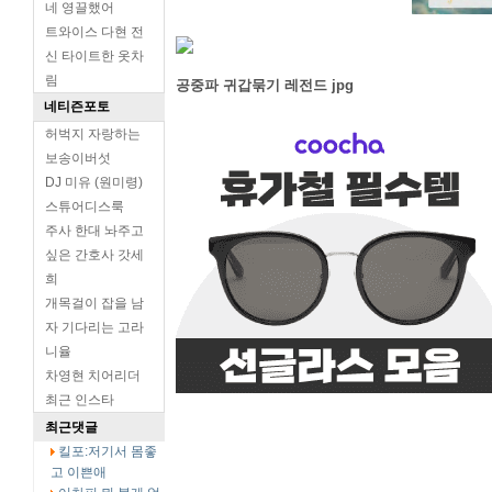
네 영끌했어
트와이스 다현 전
신 타이트한 옷차
림
공중파 귀갑묶기 레전드 jpg
네티즌포토
허벅지 자랑하는
보송이버섯
DJ 미유 (원미령)
스튜어디스룩
주사 한대 놔주고
싶은 간호사 갓세
희
개목걸이 잡을 남
자 기다리는 고라
니율
차영현 치어리더
최근 인스타
최근댓글
킬포:저기서 몸좋
고 이쁜애