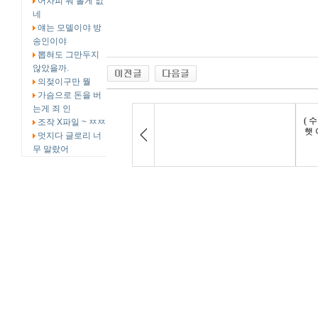
어차피 뭐 볼게 없
네
얘는 모델이야 방
송인이야
뽑혀도 그만두지
않았을까.
의젖이구만 뭘
가슴으로 돈을 버
는게 죄 인
조작 X파일 ~ ㅉㅉ
멋지다 글로리 너
무 말랐어