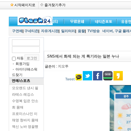
시작페이지로
즐겨찾기추가
구연예
|
구네티즌
|
자유게시판
|
밀리터리
|
움짤
|
TV/방송
네이버,
구글 플래
SNS에서 화제 되는 게 특기라는 일본 누나
자동
회원가입
글쓴이 :
지오투
아이디/패스워
드찾기
Tweet
연예/스포츠
모모랜드 낸시 필
라테스 레깅스
수영복 입은 안소
희 몸매
프로미스나인 이
채영 청바지 몸매
엑신 노바 영끌했