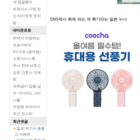
네 영끌했어
트와이스 다현 전
신 타이트한 옷차
SNS에서 화제 되는 게 특기라는 일본 누나
림
네티즌포토
허벅지 자랑하는
보송이버섯
DJ 미유 (원미령)
스튜어디스룩
주사 한대 놔주고
싶은 간호사 갓세
희
개목걸이 잡을 남
자 기다리는 고라
니율
차영현 치어리더
최근 인스타
최근댓글
킬포:저기서 몸좋
고 이쁜애