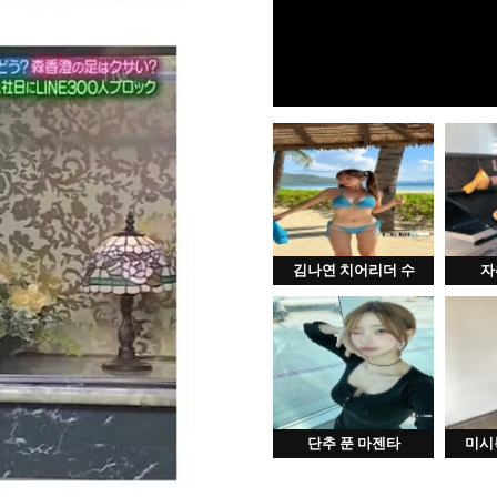
김나연 치어리더 수
자
단추 푼 마젠타
미시