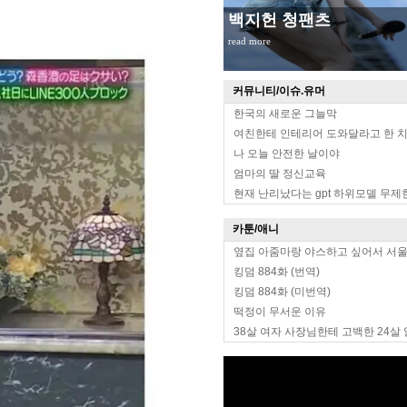
무대위 장원영 옆태
read more
커뮤니티/이슈.유머
한국의 새로운 그늘막
여친한테 인테리어 도와달라고 한 
나 오늘 안전한 날이야
엄마의 딸 정신교육
현재 난리났다는 gpt 하위모델 무제
카툰/애니
옆집 아줌마랑 야스하고 싶어서 서
킹덤 884화 (번역)
킹덤 884화 (미번역)
떡정이 무서운 이유
38살 여자 사장님한테 고백한 24살