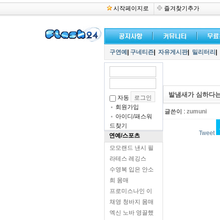
시작페이지로
즐겨찾기추가
구연예
|
구네티즌
|
자유게시판
|
밀리터리
|
발냄새가 심하다는
자동
회원가입
글쓴이 :
zumuni
아이디/패스워
드찾기
Tweet
연예/스포츠
모모랜드 낸시 필
라테스 레깅스
수영복 입은 안소
희 몸매
프로미스나인 이
채영 청바지 몸매
엑신 노바 영끌했