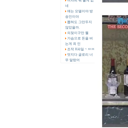
어차피 뭐 볼게 없
네
얘는 모델이야 방
송인이야
뽑혀도 그만두지
않았을까.
의젖이구만 뭘
가슴으로 돈을 버
는게 죄 인
조작 X파일 ~ ㅉㅉ
멋지다 글로리 너
무 말랐어