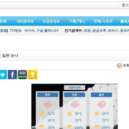
홈으
움짤
|
TV/방송
네이버,
구글 플래시24
인기검색어
:킹덤
,등급보류
,찌라시
,등보
 일본 눈나
조회 