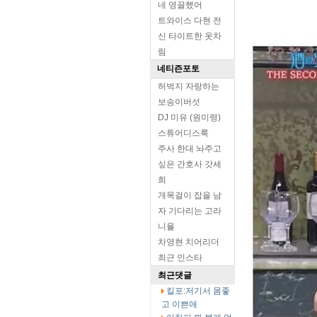
네 영끌했어
트와이스 다현 전
신 타이트한 옷차
림
네티즌포토
허벅지 자랑하는
보송이버섯
DJ 미유 (원미령)
스튜어디스룩
주사 한대 놔주고
싶은 간호사 갓세
희
개목걸이 잡을 남
자 기다리는 고라
니율
차영현 치어리더
최근 인스타
최근댓글
킬포:저기서 몸좋
고 이쁜애