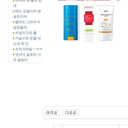
어차피 뭐 볼게 없
네
얘는 모델이야 방
송인이야
뽑혀도 그만두지
않았을까.
의젖이구만 뭘
가슴으로 돈을 버
는게 죄 인
조작 X파일 ~ ㅉㅉ
멋지다 글로리 너
무 말랐어