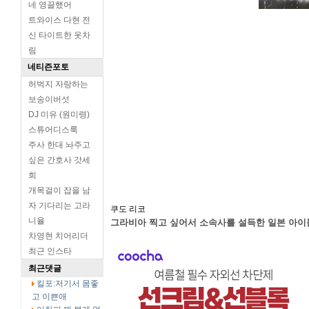
네 영끌했어
트와이스 다현 전
신 타이트한 옷차
림
네티즌포토
허벅지 자랑하는
보송이버섯
DJ 미유 (원미령)
스튜어디스룩
주사 한대 놔주고
싶은 간호사 갓세
희
개목걸이 잡을 남
자 기다리는 고라
쿠도 리코
니율
그라비아 찍고 싶어서 소속사를 설득한 일본 아이
차영현 치어리더
최근 인스타
최근댓글
킬포:저기서 몸좋
고 이쁜애