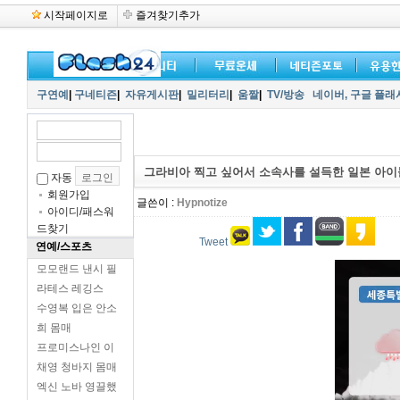
시작페이지로
즐겨찾기추가
구연예
|
구네티즌
|
자유게시판
|
밀리터리
|
움짤
|
TV/방송
네이버,
구글 플래
그라비아 찍고 싶어서 소속사를 설득한 일본 아이
자동
회원가입
글쓴이 :
Hypnotize
아이디/패스워
드찾기
Tweet
연예/스포츠
모모랜드 낸시 필
라테스 레깅스
수영복 입은 안소
희 몸매
프로미스나인 이
채영 청바지 몸매
엑신 노바 영끌했