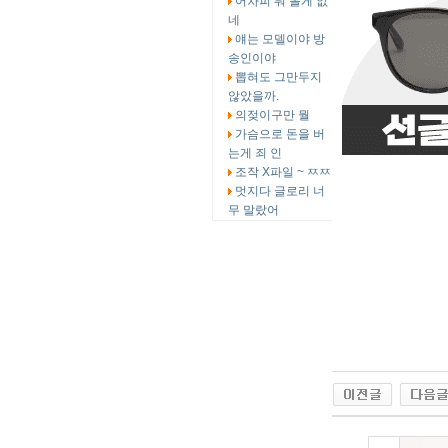
어차피 뭐 볼게 없
네
얘는 모델이야 방
송인이야
뽑혀도 그만두지
않았을까.
의젖이구만 뭘
가슴으로 돈을 버
는게 죄 인
조작 X파일 ~ ㅉㅉ
멋지다 글로리 너
무 말랐어