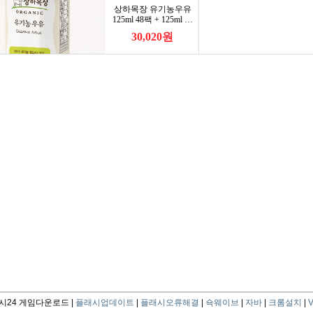
24 게임다운로드 |
플래시업데이트
|
플래시오류해결
|
쇽웨이브
|
자바
|
크롬설치
|
V