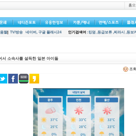
홈으
움짤
|
TV/방송
네이버,
구글 플래시24
인기검색어
:킹덤
,등급보류
,찌라시
,등보
어서 소속사를 설득한 일본 아이돌
조회 