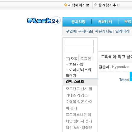
시작페이지로
즐겨찾기추가
구연예
|
구네티즌
|
자유게시판
|
밀리터리
|
그라비아 찍고 싶
자동
회원가입
글쓴이 :
Hypnotize
아이디/패스워
드찾기
Tweet
연예/스포츠
모모랜드 낸시 필
라테스 레깅스
수영복 입은 안소
희 몸매
프로미스나인 이
채영 청바지 몸매
엑신 노바 영끌했