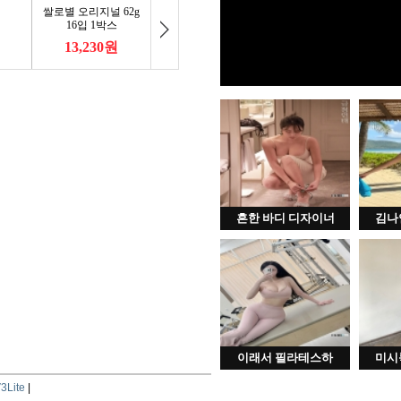
흔한 바디 디자이너
김나
이래서 필라테스하
미시
3Lite
|