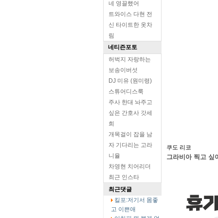
네 영끌했어
트와이스 다현 전
신 타이트한 옷차
림
네티즌포토
허벅지 자랑하는
보송이버섯
DJ 미유 (원미령)
스튜어디스룩
주사 한대 놔주고
싶은 간호사 갓세
희
개목걸이 잡을 남
자 기다리는 고라
쿠도 리코
니율
그라비아 찍고 싶
차영현 치어리더
최근 인스타
최근댓글
킬포:저기서 몸좋
고 이쁜애