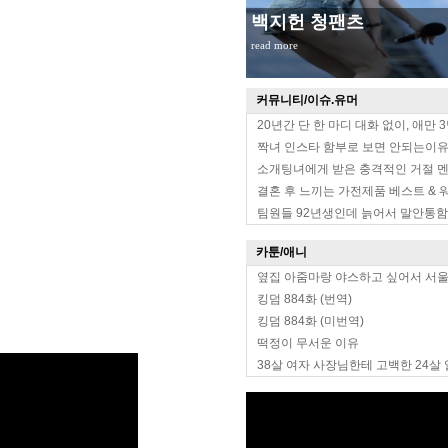
백지헌 청팬츠
read more
커뮤니티/이슈.유머
20년간 단 한 마디 대화 없이, 애만 
짝녀 인스타 함부로 보면 안되는이
소개팅녀에게 받은 충격적인 거절 
결혼 후 느끼는 가전제품 베스트 & 
팀원들 92년생인데 늙어서 말안통함
카툰/애니
옆집 아줌마랑 야스하고 싶어서 서
킹덤 884화 (번역)
킹덤 884화 (미번역)
떡정이 무서운 이유
38살 여자 사장님한테 고백한 24살