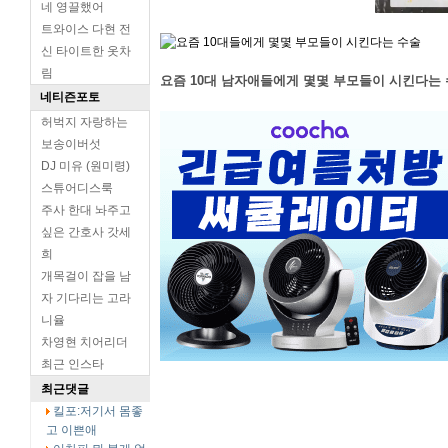
네 영끌했어
트와이스 다현 전
신 타이트한 옷차
림
요즘 10대 남자애들에게 몇몇 부모들이 시킨다는
네티즌포토
허벅지 자랑하는
보송이버섯
DJ 미유 (원미령)
스튜어디스룩
주사 한대 놔주고
싶은 간호사 갓세
희
개목걸이 잡을 남
자 기다리는 고라
니율
차영현 치어리더
최근 인스타
최근댓글
킬포:저기서 몸좋
고 이쁜애