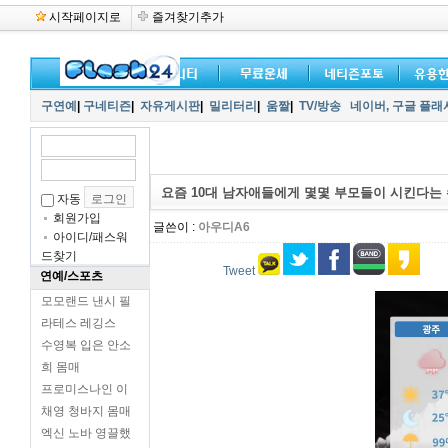
시작페이지로
즐겨찾기추가
구연예
|
구네티즌
|
자유게시판
|
밀리터리
|
움짤
|
TV/방송
네이버,
구글 플래
요즘 10대 남자애들에게 몇몇 부모들이 시킨다는
자동
회원가입
글쓴이 :
아우디A6
아이디/패스워
드찾기
Tweet
연예/스포츠
모모랜드 낸시 필
라테스 레깅스
수영복 입은 안소
희 몸매
프로미스나인 이
채영 청바지 몸매
엑신 노바 영끌했