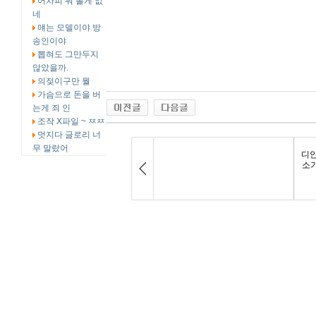
어차피 뭐 볼게 없
네
얘는 모델이야 방
송인이야
뽑혀도 그만두지
않았을까.
의젖이구만 뭘
가슴으로 돈을 버
는게 죄 인
조작 X파일 ~ ㅉㅉ
멋지다 글로리 너
무 말랐어