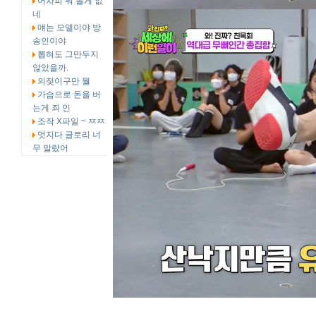
어차피 뭐 볼게 없
네
얘는 모델이야 방
송인이야
뽑혀도 그만두지
않았을까.
의젖이구만 뭘
가슴으로 돈을 버
는게 죄 인
조작 X파일 ~ ㅉㅉ
멋지다 글로리 너
무 말랐어