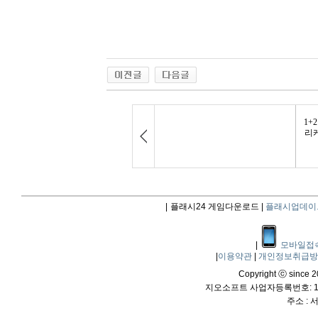
|
플래시24 게임다운로드 |
플래시업데이
|
모바일접
|
이용약관
|
개인정보취급
Copyright ⓒ since 20
지오소프트 사업자등록번호: 114
주소 :