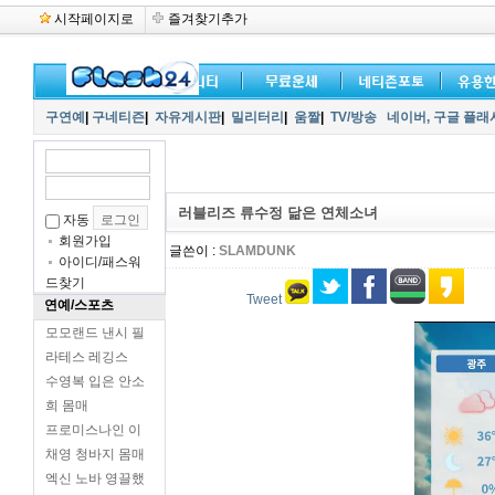
시작페이지로
즐겨찾기추가
구연예
|
구네티즌
|
자유게시판
|
밀리터리
|
움짤
|
TV/방송
네이버,
구글 플래
러블리즈 류수정 닮은 연체소녀
자동
회원가입
글쓴이 :
SLAMDUNK
아이디/패스워
드찾기
Tweet
연예/스포츠
모모랜드 낸시 필
라테스 레깅스
수영복 입은 안소
희 몸매
프로미스나인 이
채영 청바지 몸매
엑신 노바 영끌했