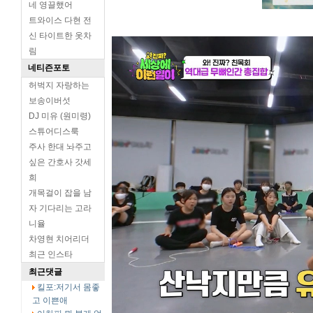
네 영끌했어
트와이스 다현 전
신 타이트한 옷차
림
네티즌포토
허벅지 자랑하는
보송이버섯
DJ 미유 (원미령)
스튜어디스룩
주사 한대 놔주고
싶은 간호사 갓세
희
개목걸이 잡을 남
자 기다리는 고라
니율
차영현 치어리더
최근 인스타
최근댓글
킬포:저기서 몸좋
고 이쁜애