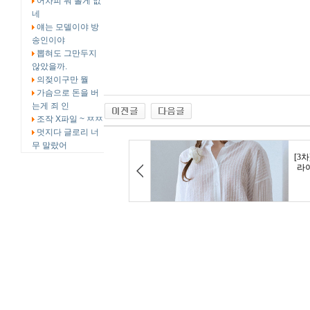
어차피 뭐 볼게 없
네
얘는 모델이야 방
송인이야
뽑혀도 그만두지
않았을까.
의젖이구만 뭘
가슴으로 돈을 버
는게 죄 인
조작 X파일 ~ ㅉㅉ
멋지다 글로리 너
무 말랐어