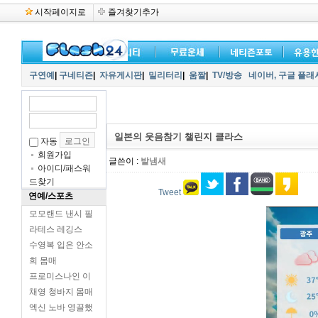
시작페이지로
즐겨찾기추가
구연예
|
구네티즌
|
자유게시판
|
밀리터리
|
움짤
|
TV/방송
네이버,
구글 플래
일본의 웃음참기 챌린지 클라스
자동
회원가입
글쓴이 :
발냄새
아이디/패스워
드찾기
Tweet
연예/스포츠
모모랜드 낸시 필
라테스 레깅스
수영복 입은 안소
희 몸매
프로미스나인 이
채영 청바지 몸매
엑신 노바 영끌했