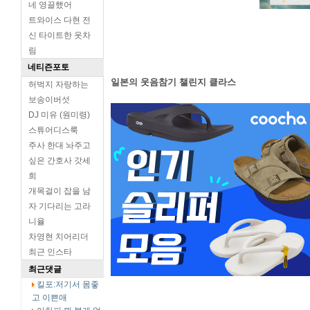
네 영끌했어
트와이스 다현 전
신 타이트한 옷차
림
네티즌포토
일본의 웃음참기 챌린지 클라스
허벅지 자랑하는
보송이버섯
DJ 미유 (원미령)
스튜어디스룩
주사 한대 놔주고
싶은 간호사 갓세
희
개목걸이 잡을 남
자 기다리는 고라
니율
차영현 치어리더
최근 인스타
최근댓글
킬포:저기서 몸좋
고 이쁜애