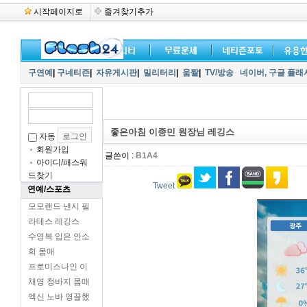
시작페이지로
즐겨찾기추가
구연예
|
구네티즌
|
자유게시판
|
밀리터리
|
움짤
|
TV/방송
네이버,
구글 플래
좋은아침 이종민 원장님 레깅스
자동
회원가입
글쓴이 :
B1A4
아이디/패스워
드찾기
Tweet
연예/스포츠
모모랜드 낸시 필
라테스 레깅스
수영복 입은 안소
희 몸매
프로미스나인 이
채영 청바지 몸매
엑신 노바 영끌했