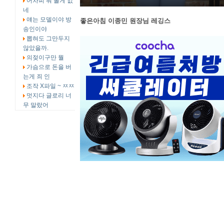
어차피 뭐 볼게 없
네
얘는 모델이야 방
좋은아침 이종민 원장님 레깅스
송인이야
뽑혀도 그만두지
않았을까.
의젖이구만 뭘
가슴으로 돈을 버
는게 죄 인
조작 X파일 ~ ㅉㅉ
멋지다 글로리 너
무 말랐어