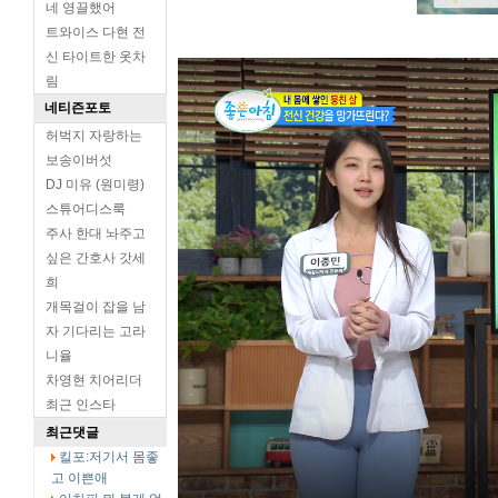
네 영끌했어
트와이스 다현 전
신 타이트한 옷차
림
네티즌포토
허벅지 자랑하는
보송이버섯
DJ 미유 (원미령)
스튜어디스룩
주사 한대 놔주고
싶은 간호사 갓세
희
개목걸이 잡을 남
자 기다리는 고라
니율
차영현 치어리더
최근 인스타
최근댓글
킬포:저기서 몸좋
고 이쁜애