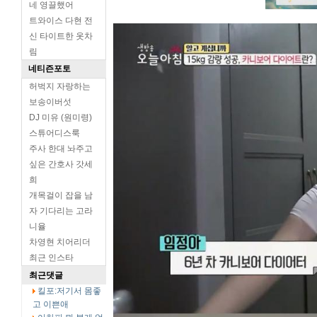
네 영끌했어
트와이스 다현 전
신 타이트한 옷차
림
네티즌포토
허벅지 자랑하는
보송이버섯
DJ 미유 (원미령)
스튜어디스룩
주사 한대 놔주고
싶은 간호사 갓세
희
개목걸이 잡을 남
자 기다리는 고라
니율
차영현 치어리더
최근 인스타
최근댓글
킬포:저기서 몸좋
고 이쁜애