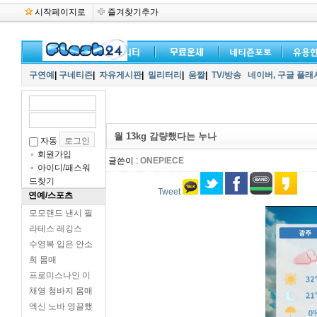
시작페이지로
즐겨찾기추가
구연예
|
구네티즌
|
자유게시판
|
밀리터리
|
움짤
|
TV/방송
네이버,
구글 플래
월 13kg 감량했다는 누나
자동
회원가입
글쓴이 :
ONEPIECE
아이디/패스워
드찾기
Tweet
연예/스포츠
모모랜드 낸시 필
라테스 레깅스
수영복 입은 안소
희 몸매
프로미스나인 이
채영 청바지 몸매
엑신 노바 영끌했