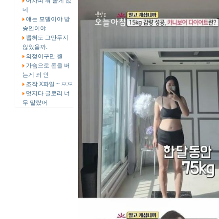
어차피 뭐 볼게 없
네
얘는 모델이야 방
송인이야
뽑혀도 그만두지
않았을까.
의젖이구만 뭘
가슴으로 돈을 버
는게 죄 인
조작 X파일 ~ ㅉㅉ
멋지다 글로리 너
무 말랐어