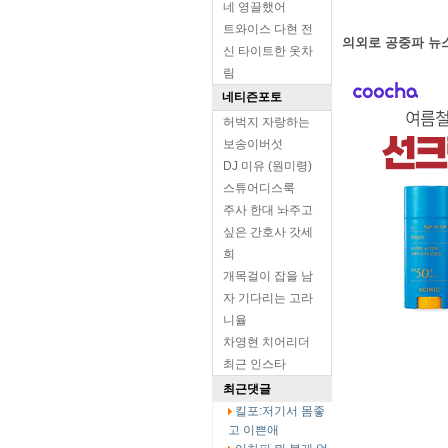
네 영끌했어
트와이스 다현 전
의외로 공중파 뉴스
신 타이트한 옷차
림
네티즌포토
허벅지 자랑하는
보송이버섯
DJ 미유 (원미령)
스튜어디스룩
주사 한대 놔주고
싶은 간호사 갓세
희
개목걸이 잡을 남
자 기다리는 고라
니율
차영현 치어리더
최근 인스타
최근댓글
킬포:저기서 몸좋
고 이쁜애