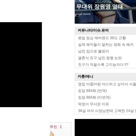
무대위 장원영 옆태
read more
커뮤니티/이슈.유머
평일 점심 에버랜드 38도 근황
실제 해커들이 말하는 영화 속 해커
남친 집으로 불렀어
결혼식 친구 남친 동행 논란
친구가 적을수록 고지능자다 !!?
카툰/애니
옆집 아줌마랑 야스하고 싶어서 서
킹덤 884화 (번역)
킹덤 884화 (미번역)
떡정이 무서운 이유
38살 여자 사장님한테 고백한 24살
추천 : 1