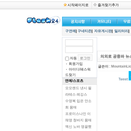
시작페이지로
즐겨찾기추가
구연예
|
구네티즌
|
자유게시판
|
밀리터리
|
의외로 공중파 뉴스
자동
회원가입
글쓴이 :
MountainLi
아이디/패스워
드찾기
Tweet
연예/스포츠
모모랜드 낸시 필
라테스 레깅스
수영복 입은 안소
희 몸매
프로미스나인 이
채영 청바지 몸매
엑신 노바 영끌했