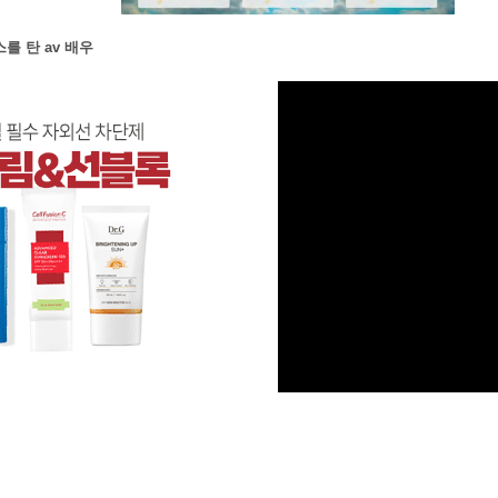
를 탄 av 배우
M
u
t
e