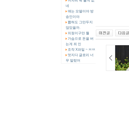
어차피 뭐 볼게 없
네
얘는 모델이야 방
송인이야
뽑혀도 그만두지
않았을까.
의젖이구만 뭘
가슴으로 돈을 버
는게 죄 인
조작 X파일 ~ ㅉㅉ
멋지다 글로리 너
무 말랐어