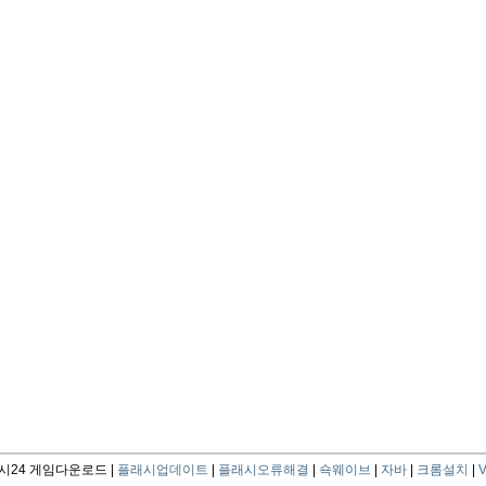
24 게임다운로드 |
플래시업데이트
|
플래시오류해결
|
쇽웨이브
|
자바
|
크롬설치
|
V