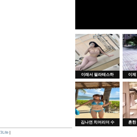
이래서 필라테스하
이제
김나연 치어리더 수
흔한
3Lite
|