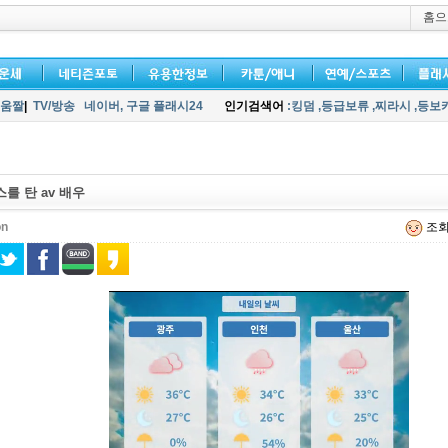
홈으
움짤
|
TV/방송
네이버,
구글 플래시24
인기검색어
:킹덤
,등급보류
,찌라시
,등보
를 탄 av 배우
on
조회 