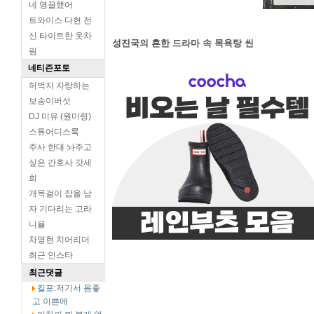
네 영끌했어
트와이스 다현 전
신 타이트한 옷차
성진국의 흔한 드라마 속 목욕탕 씬
림
네티즌포토
허벅지 자랑하는
보송이버섯
DJ 미유 (원미령)
스튜어디스룩
주사 한대 놔주고
싶은 간호사 갓세
희
개목걸이 잡을 남
자 기다리는 고라
니율
차영현 치어리더
최근 인스타
최근댓글
킬포:저기서 몸좋
고 이쁜애