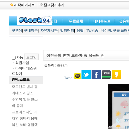
시작페이지로
즐겨찾기추가
구연예
|
구네티즌
|
자유게시판
|
밀리터리
|
움짤
|
TV/방송
네이버,
구글 플래
성진국의 흔한 드라마 속 목욕탕 씬
자동
회원가입
글쓴이 :
dream
아이디/패스워
드찾기
Tweet
연예/스포츠
모모랜드 낸시 필
라테스 레깅스
수영복 입은 안소
희 몸매
프로미스나인 이
채영 청바지 몸매
엑신 노바 영끌했