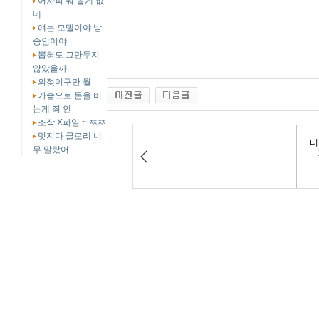
어차피 뭐 볼게 없
네
얘는 모델이야 방
송인이야
뽑혀도 그만두지
않았을까.
의젖이구만 뭘
가슴으로 돈을 버
는게 죄 인
조작 X파일 ~ ㅉㅉ
멋지다 글로리 너
무 말랐어