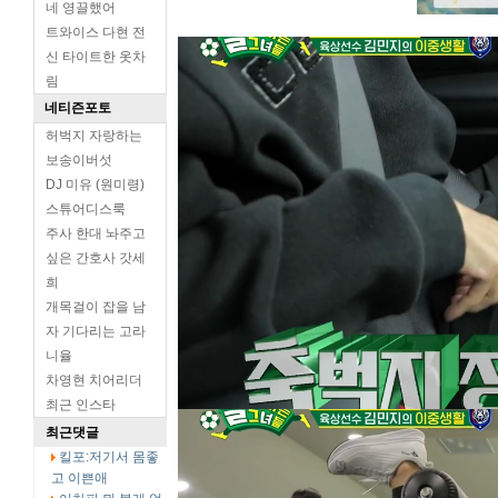
네 영끌했어
트와이스 다현 전
신 타이트한 옷차
림
네티즌포토
허벅지 자랑하는
보송이버섯
DJ 미유 (원미령)
스튜어디스룩
주사 한대 놔주고
싶은 간호사 갓세
희
개목걸이 잡을 남
자 기다리는 고라
니율
차영현 치어리더
최근 인스타
최근댓글
킬포:저기서 몸좋
고 이쁜애