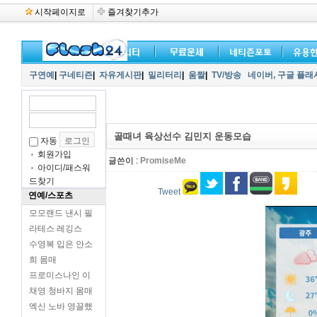
시작페이지로
즐겨찾기추가
구연예
|
구네티즌
|
자유게시판
|
밀리터리
|
움짤
|
TV/방송
네이버,
구글 플래
골때녀 육상선수 김민지 운동모습
자동
회원가입
글쓴이 :
PromiseMe
아이디/패스워
드찾기
Tweet
연예/스포츠
모모랜드 낸시 필
라테스 레깅스
수영복 입은 안소
희 몸매
프로미스나인 이
채영 청바지 몸매
엑신 노바 영끌했