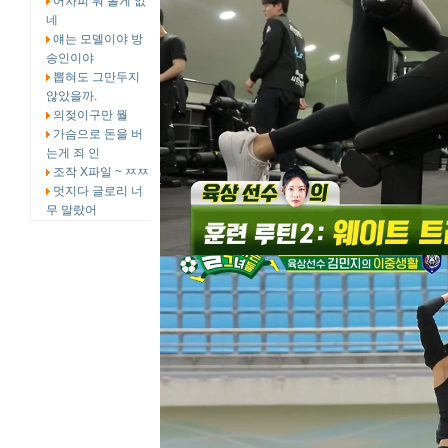
어차피 뭐 볼게 없
네
얘는 모델이야 방
송인이야
뽑혀도 그만두지
않았을까.
의젖이구만 뭘
가슴으로 돈을 버
는게 죄 인
조작 X파일 ~ ㅉㅉ
멋지다 글로리 너
무 말랐어