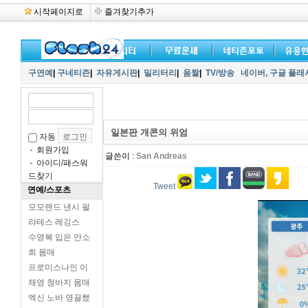
시작페이지로
즐겨찾기추가
구연예
|
구네티즌
|
자유게시판
|
밀리터리
|
움짤
|
TV/방송
네이버,
구글 플래
일본판 개콘의 위엄
자동
회원가입
글쓴이 :
San Andreas
아이디/패스워
드찾기
Tweet
연예/스포츠
모모랜드 낸시 필
라테스 레깅스
수영복 입은 안소
희 몸매
프로미스나인 이
채영 청바지 몸매
엑신 노바 영끌했