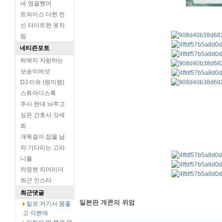
네 영끌했어
트와이스 다현 전
신 타이트한 옷차
림
네티즌포토
허벅지 자랑하는
보송이버섯
DJ 미유 (원미령)
스튜어디스룩
주사 한대 놔주고
싶은 간호사 갓세
희
개목걸이 잡을 남
자 기다리는 고라
니율
차영현 치어리더
최근 인스타
최근댓글
일본판 개콘의 위엄
킬포:저기서 몸좋
고 이쁜애