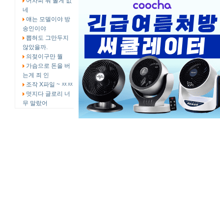
어차피 뭐 볼게 없
네
얘는 모델이야 방
송인이야
뽑혀도 그만두지
않았을까.
의젖이구만 뭘
가슴으로 돈을 버
는게 죄 인
조작 X파일 ~ ㅉㅉ
멋지다 글로리 너
무 말랐어