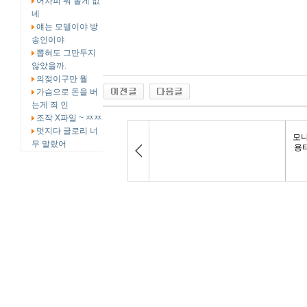
어차피 뭐 볼게 없
네
얘는 모델이야 방
송인이야
뽑혀도 그만두지
않았을까.
의젖이구만 뭘
가슴으로 돈을 버
는게 죄 인
조작 X파일 ~ ㅉㅉ
멋지다 글로리 너
무 말랐어