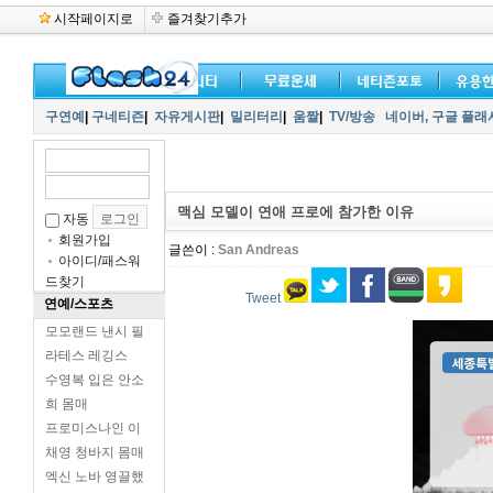
시작페이지로
즐겨찾기추가
구연예
|
구네티즌
|
자유게시판
|
밀리터리
|
움짤
|
TV/방송
네이버,
구글 플래
맥심 모델이 연애 프로에 참가한 이유
자동
회원가입
글쓴이 :
San Andreas
아이디/패스워
드찾기
Tweet
연예/스포츠
모모랜드 낸시 필
라테스 레깅스
수영복 입은 안소
희 몸매
프로미스나인 이
채영 청바지 몸매
엑신 노바 영끌했