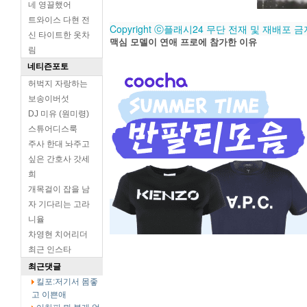
네 영끌했어
트와이스 다현 전
Copyright ⓒ플래시24 무단 전재 및 재배포 금
신 타이트한 옷차
맥심 모델이 연애 프로에 참가한 이유
림
네티즌포토
허벅지 자랑하는
보송이버섯
DJ 미유 (원미령)
스튜어디스룩
주사 한대 놔주고
싶은 간호사 갓세
희
개목걸이 잡을 남
자 기다리는 고라
니율
차영현 치어리더
최근 인스타
최근댓글
킬포:저기서 몸좋
고 이쁜애