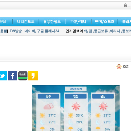
홈으
움짤
|
TV/방송
네이버,
구글 플래시24
인기검색어
:킹덤
,등급보류
,찌라시
,등보
조회 :