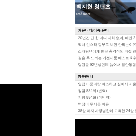
백지헌 청팬츠
read more
커뮤니티/이슈.유머
20년간 단 한 마디 대화 없이, 애만 
짝녀 인스타 함부로 보면 안되는이
소개팅녀에게 받은 충격적인 거절 
결혼 후 느끼는 가전제품 베스트 & 
팀원들 92년생인데 늙어서 말안통함
카툰/애니
옆집 아줌마랑 야스하고 싶어서 서
킹덤 884화 (번역)
킹덤 884화 (미번역)
떡정이 무서운 이유
38살 여자 사장님한테 고백한 24살