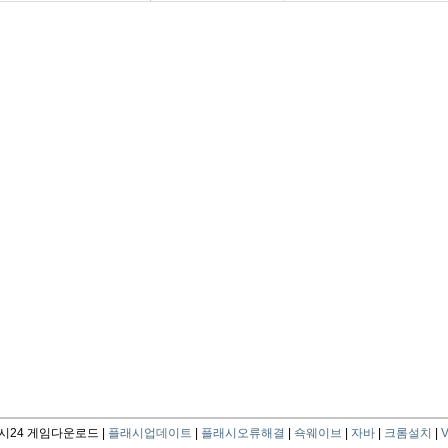
24 게임다운로드 |
플래시업데이트
|
플래시오류해결
|
쇽웨이브
|
자바
|
크롬설치
|
V