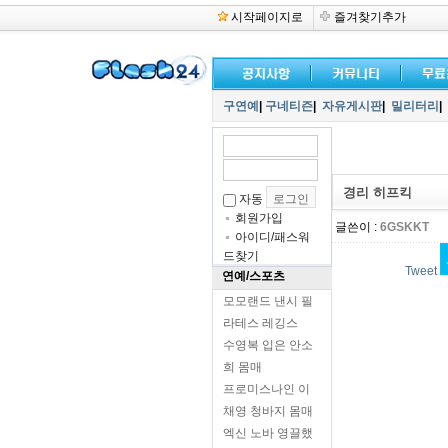
시작페이지로
즐겨찾기추가
구연예
|
구네티즌
|
자유게시판
|
밀리터리
|
경리 히프킥
자동
회원가입
글쓴이 :
6GSKKT
아이디/패스워
드찾기
Tweet
연예/스포츠
모모랜드 낸시 필
라테스 레깅스
수영복 입은 안소
희 몸매
프로미스나인 이
채영 청바지 몸매
엑신 노바 영끌했