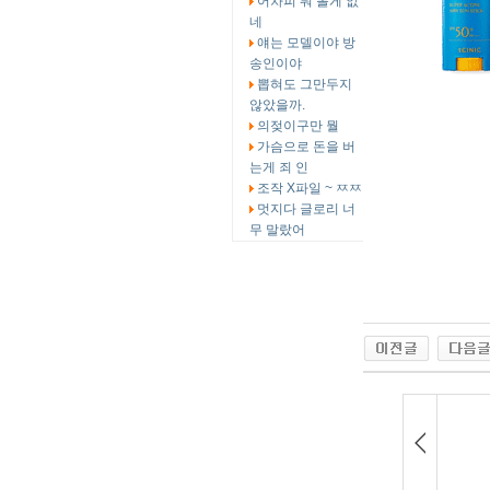
어차피 뭐 볼게 없
네
얘는 모델이야 방
송인이야
뽑혀도 그만두지
않았을까.
의젖이구만 뭘
가슴으로 돈을 버
는게 죄 인
조작 X파일 ~ ㅉㅉ
멋지다 글로리 너
무 말랐어