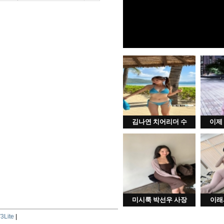
김나연 치어리더 수
이제
미시룩 박선우 사장
이래
3Lite
|