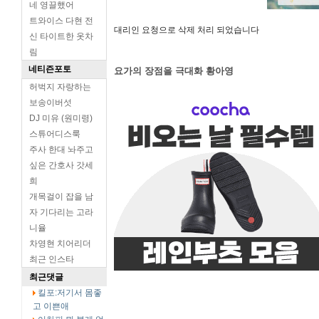
네 영끌했어
트와이스 다현 전
대리인 요청으로 삭제 처리 되었습니다
신 타이트한 옷차
림
네티즌포토
요가의 장점을 극대화 황아영
허벅지 자랑하는
보송이버섯
DJ 미유 (원미령)
스튜어디스룩
주사 한대 놔주고
싶은 간호사 갓세
희
개목걸이 잡을 남
자 기다리는 고라
니율
차영현 치어리더
최근 인스타
최근댓글
킬포:저기서 몸좋
고 이쁜애