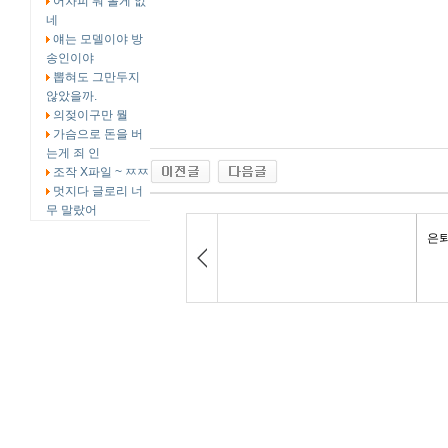
어차피 뭐 볼게 없
네
얘는 모델이야 방
송인이야
뽑혀도 그만두지
않았을까.
의젖이구만 뭘
가슴으로 돈을 버
는게 죄 인
조작 X파일 ~ ㅉㅉ
멋지다 글로리 너
무 말랐어