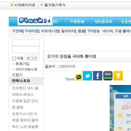
시작페이지로
즐겨찾기추가
구연예
|
구네티즌
|
자유게시판
|
밀리터리
|
움짤
|
TV/방송
네이버,
구글 플래
요가의 장점을 극대화 황아영
자동
회원가입
글쓴이 :
그린라이트
아이디/패스워
드찾기
Tweet
연예/스포츠
모모랜드 낸시 필
라테스 레깅스
수영복 입은 안소
희 몸매
프로미스나인 이
채영 청바지 몸매
엑신 노바 영끌했