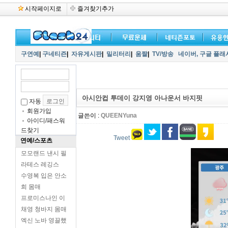
시작페이지로
즐겨찾기추가
구연예
|
구네티즌
|
자유게시판
|
밀리터리
|
움짤
|
TV/방송
네이버,
구글 플래
아시안컵 투데이 강지영 아나운서 바지핏
자동
회원가입
글쓴이 :
QUEENYuna
아이디/패스워
드찾기
Tweet
연예/스포츠
모모랜드 낸시 필
라테스 레깅스
수영복 입은 안소
희 몸매
프로미스나인 이
채영 청바지 몸매
엑신 노바 영끌했