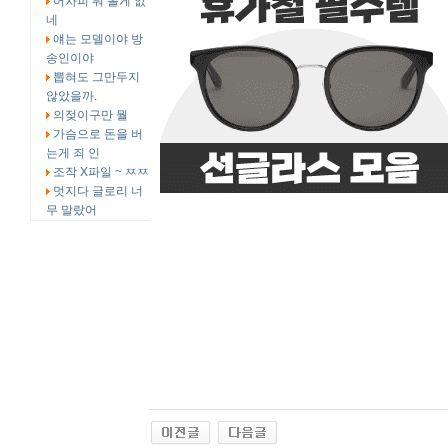
어차피 뭐 볼게 없
네
얘는 모델이야 방
송인이야
뽑혀도 그만두지
않았을까.
의젖이구만 뭘
가슴으로 돈을 버
는게 죄 인
조작 X파일 ~ ㅉㅉ
멋지다 글로리 너
무 말랐어