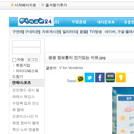
시작페이지로
즐겨찾기추가
구연예
|
구네티즌
|
자유게시판
|
밀리터리
|
움짤
|
TV/방송
네이버,
구글 플래
생생 정보통이 인기있는 이유.jpg
자동
회원가입
글쓴이 :
V for Vendetta
아이디/패스워
드찾기
Tweet
연예/스포츠
모모랜드 낸시 필
라테스 레깅스
수영복 입은 안소
희 몸매
프로미스나인 이
채영 청바지 몸매
엑신 노바 영끌했