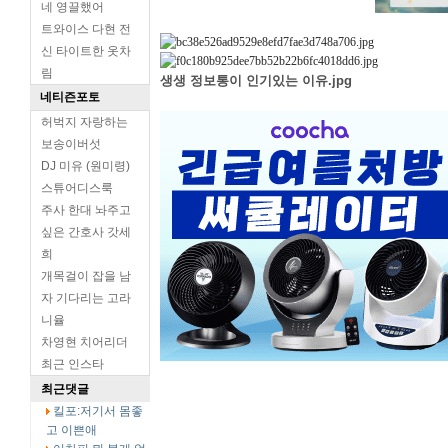
네 영끌했어
트와이스 다현 전
신 타이트한 옷차
림
생생 정보통이 인기있는 이유.jpg
네티즌포토
허벅지 자랑하는
보송이버섯
DJ 미유 (원미령)
스튜어디스룩
주사 한대 놔주고
싶은 간호사 갓세
희
개목걸이 잡을 남
자 기다리는 고라
니율
차영현 치어리더
최근 인스타
최근댓글
킬포:저기서 몸좋
고 이쁜애