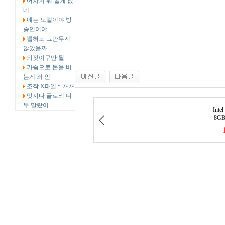
어차피 뭐 볼게 없
네
얘는 모델이야 방
송인이야
뽑혀도 그만두지
않았을까.
의젖이구만 뭘
가슴으로 돈을 버
는게 죄 인
조작 X파일 ~ ㅉㅉ
멋지다 글로리 너
무 말랐어