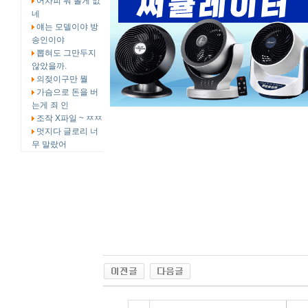
어차피 뭐 볼게 없
네
얘는 모델이야 방
송인이야
뽑혀도 그만두지
않았을까.
의젖이구만 뭘
가슴으로 돈을 버
는게 죄 인
조작 X파일 ~ ㅉㅉ
멋지다 글로리 너
무 말랐어