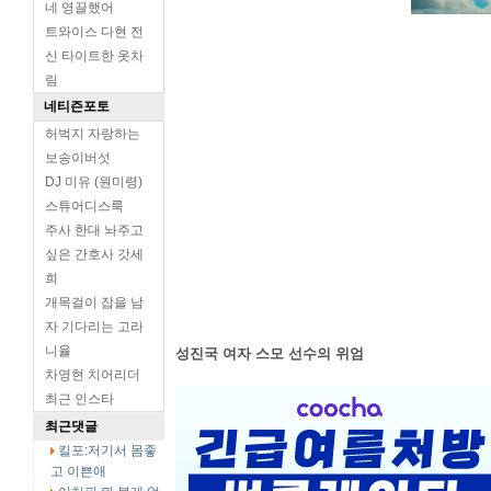
네 영끌했어
트와이스 다현 전
신 타이트한 옷차
림
네티즌포토
허벅지 자랑하는
보송이버섯
DJ 미유 (원미령)
스튜어디스룩
주사 한대 놔주고
싶은 간호사 갓세
희
개목걸이 잡을 남
자 기다리는 고라
니율
성진국 여자 스모 선수의 위엄
차영현 치어리더
최근 인스타
최근댓글
킬포:저기서 몸좋
고 이쁜애