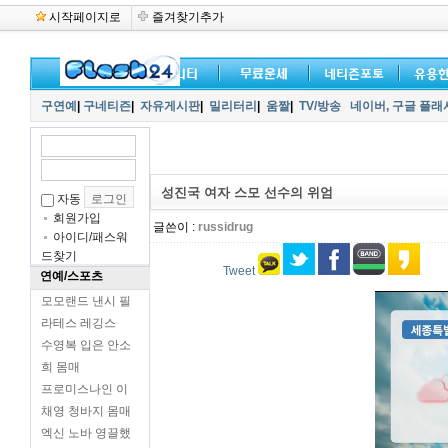
시작페이지로
즐겨찾기추가
구연예
|
구네티즌
|
자유게시판
|
밀리터리
|
움짤
|
TV/방송
네이버,
구글 플래
성진국 여자 스모 선수의 위엄
자동
회원가입
글쓴이 :
russidrug
아이디/패스워
드찾기
Tweet
연예/스포츠
모모랜드 낸시 필
라테스 레깅스
수영복 입은 안소
희 몸매
프로미스나인 이
채영 청바지 몸매
엑신 노바 영끌했