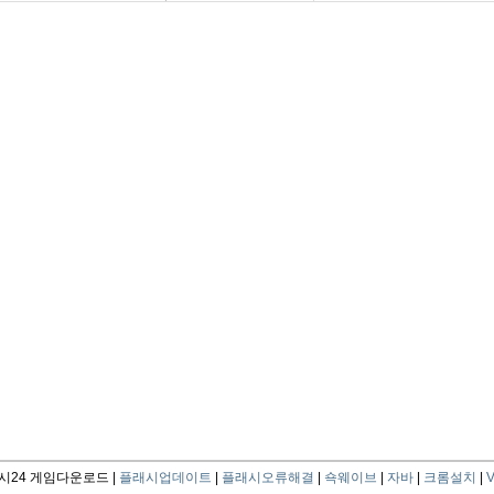
24 게임다운로드 |
플래시업데이트
|
플래시오류해결
|
쇽웨이브
|
자바
|
크롬설치
|
V