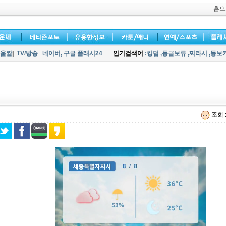
홈으
움짤
|
TV/방송
네이버,
구글 플래시24
인기검색어
:킹덤
,등급보류
,찌라시
,등보
조회 :