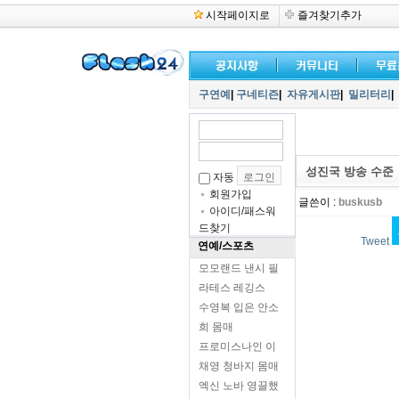
시작페이지로
즐겨찾기추가
구연예
|
구네티즌
|
자유게시판
|
밀리터리
|
성진국 방송 수준
자동
회원가입
글쓴이 :
buskusb
아이디/패스워
드찾기
Tweet
연예/스포츠
모모랜드 낸시 필
라테스 레깅스
수영복 입은 안소
희 몸매
프로미스나인 이
채영 청바지 몸매
엑신 노바 영끌했