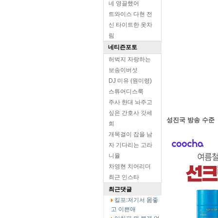
네 영끌했어
트와이스 다현 전
신 타이트한 옷차
림
네티즌포토
허벅지 자랑하는
보송이버섯
DJ 미유 (원미령)
스튜어디스룩
주사 한대 놔주고
싶은 간호사 갓세
성진국 방송 수준
희
개목걸이 잡을 남
자 기다리는 고라
니율
차영현 치어리더
최근 인스타
최근댓글
킬포:저기서 몸좋
고 이쁜애