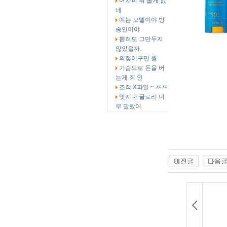
어차피 뭐 볼게 없
네
얘는 모델이야 방
송인이야
뽑혀도 그만두지
않았을까.
의젖이구만 뭘
가슴으로 돈을 버
는게 죄 인
조작 X파일 ~ ㅉㅉ
멋지다 글로리 너
무 말랐어