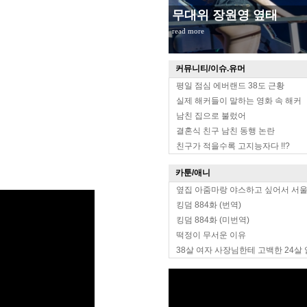
무대위 장원영 옆태
read more
커뮤니티/이슈.유머
평일 점심 에버랜드 38도 근황
실제 해커들이 말하는 영화 속 해커
남친 집으로 불렀어
결혼식 친구 남친 동행 논란
친구가 적을수록 고지능자다 !!?
카툰/애니
옆집 아줌마랑 야스하고 싶어서 서
킹덤 884화 (번역)
킹덤 884화 (미번역)
떡정이 무서운 이유
38살 여자 사장님한테 고백한 24살