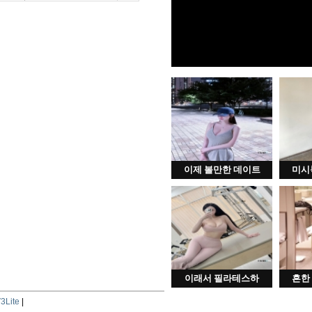
이제 볼만한 데이트
미시
이래서 필라테스하
흔한
3Lite
|