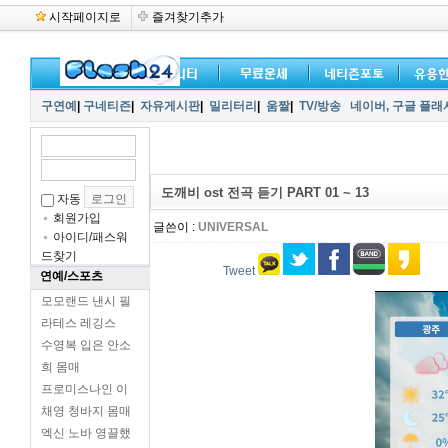
시작페이지로
즐겨찾기추가
구연예
|
구네티즌
|
자유게시판
|
밀리터리
|
움짤
|
TV/방송
네이버,
구글 플래
도깨비 ost 전곡 듣기 PART 01 ~ 13
자동
회원가입
글쓴이 :
UNIVERSAL
아이디/패스워
드찾기
Tweet
연예/스포츠
모모랜드 낸시 필
라테스 레깅스
수영복 입은 안소
희 몸매
프로미스나인 이
채영 청바지 몸매
엑신 노바 영끌했