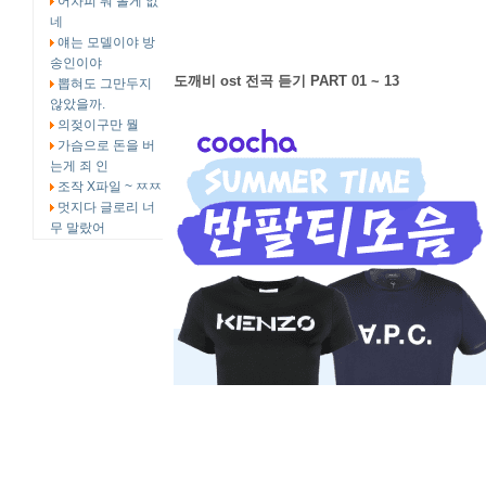
어차피 뭐 볼게 없
네
얘는 모델이야 방
송인이야
도깨비 ost 전곡 듣기 PART 01 ~ 13
뽑혀도 그만두지
않았을까.
의젖이구만 뭘
가슴으로 돈을 버
는게 죄 인
조작 X파일 ~ ㅉㅉ
멋지다 글로리 너
무 말랐어