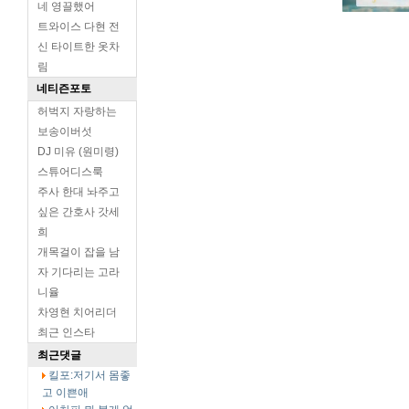
네 영끌했어
트와이스 다현 전
신 타이트한 옷차
림
네티즌포토
허벅지 자랑하는
보송이버섯
DJ 미유 (원미령)
스튜어디스룩
주사 한대 놔주고
싶은 간호사 갓세
희
개목걸이 잡을 남
자 기다리는 고라
니율
차영현 치어리더
최근 인스타
최근댓글
킬포:저기서 몸좋
고 이쁜애