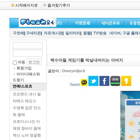
시작페이지로
즐겨찾기추가
구연예
|
구네티즌
|
자유게시판
|
밀리터리
|
움짤
|
TV/방송
네이버,
구글 플래
백수아들 게임기를 박살내버리는 아버지
자동
회원가입
글쓴이 :
Oneeyedjack
아이디/패스워
드찾기
Tweet
연예/스포츠
모모랜드 낸시 필
라테스 레깅스
수영복 입은 안소
희 몸매
프로미스나인 이
채영 청바지 몸매
엑신 노바 영끌했