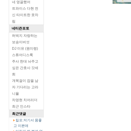
네 영끌했어
트와이스 다현 전
신 타이트한 옷차
림
네티즌포토
허벅지 자랑하는
보송이버섯
DJ 미유 (원미령)
스튜어디스룩
주사 한대 놔주고
싶은 간호사 갓세
희
개목걸이 잡을 남
자 기다리는 고라
니율
차영현 치어리더
최근 인스타
최근댓글
킬포:저기서 몸좋
고 이쁜애