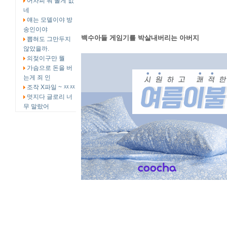
어차피 뭐 볼게 없
네
얘는 모델이야 방
송인이야
백수아들 게임기를 박살내버리는 아버지
뽑혀도 그만두지
않았을까.
의젖이구만 뭘
가슴으로 돈을 버
는게 죄 인
조작 X파일 ~ ㅉㅉ
멋지다 글로리 너
무 말랐어