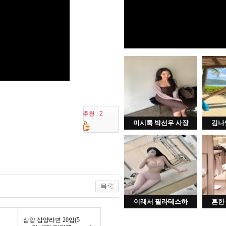
추천 : 2
미시룩 박선우 사장
김나
이래서 필라테스하
흔한