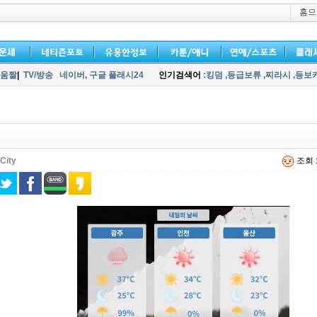
홈으
움짤
|
TV/방송
네이버,
구글 플래시24
인기검색어
:킹덤
,등급보류
,찌라시
,등보
City
조회 :