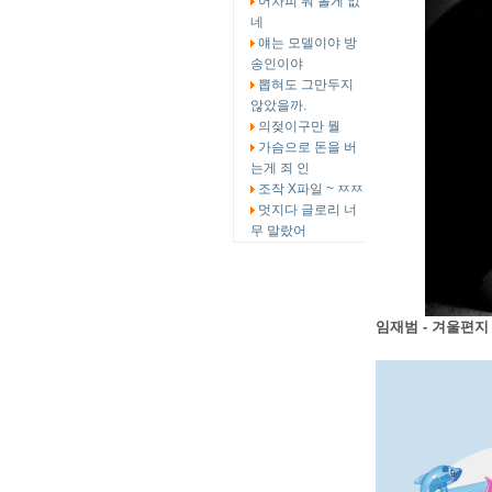
어차피 뭐 볼게 없
네
얘는 모델이야 방
송인이야
뽑혀도 그만두지
않았을까.
의젖이구만 뭘
가슴으로 돈을 버
는게 죄 인
조작 X파일 ~ ㅉㅉ
멋지다 글로리 너
무 말랐어
임재범 - 겨울편지