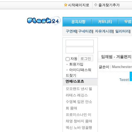
시작페이지로
즐겨찾기추가
구연예
|
구네티즌
|
자유게시판
|
밀리터리
|
임재범 - 겨울편지
자동
회원가입
글쓴이 :
Manchester
아이디/패스워
드찾기
Tweet
연예/스포츠
모모랜드 낸시 필
라테스 레깅스
수영복 입은 안소
희 몸매
프로미스나인 이
채영 청바지 몸매
엑신 노바 영끌했