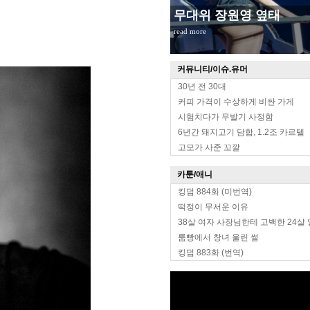
무대위 장원영 옆태
read more
커뮤니티/이슈.유머
30년 전 30대
커피 가격이 수상하게 비싼 가게
시험치다가 무발기 사정함
6년간 돼지고기 담합, 1.2조 카르텔
고모가 사준 꼬깔
카툰/애니
킹덤 884화 (미번역)
떡정이 무서운 이유
38살 여자 사장님한테 고백한 24살
룸빵에서 창녀 울린 썰
킹덤 883화 (번역)