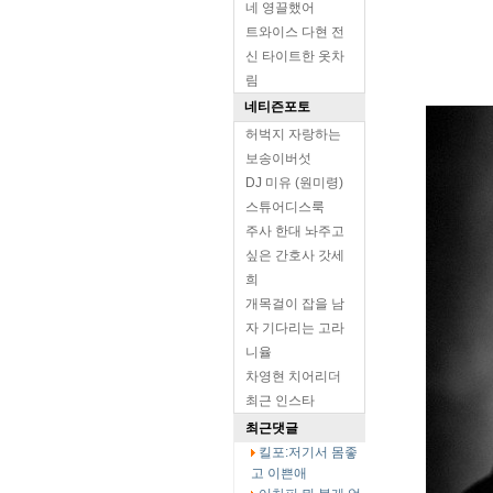
네 영끌했어
트와이스 다현 전
신 타이트한 옷차
림
네티즌포토
허벅지 자랑하는
보송이버섯
DJ 미유 (원미령)
스튜어디스룩
주사 한대 놔주고
싶은 간호사 갓세
희
개목걸이 잡을 남
자 기다리는 고라
니율
차영현 치어리더
최근 인스타
최근댓글
킬포:저기서 몸좋
고 이쁜애