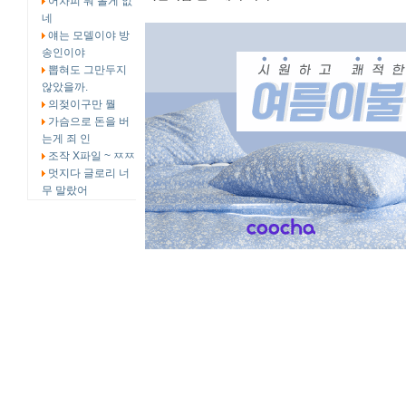
어차피 뭐 볼게 없
네
얘는 모델이야 방
송인이야
뽑혀도 그만두지
않았을까.
의젖이구만 뭘
가슴으로 돈을 버
는게 죄 인
조작 X파일 ~ ㅉㅉ
멋지다 글로리 너
무 말랐어