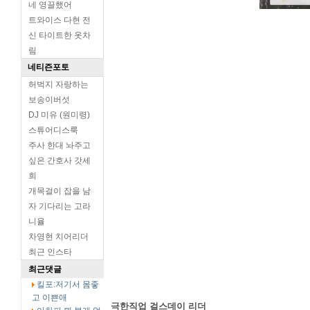
네 영끌했어
트와이스 다현 전
신 타이트한 옷차
림
네티즌포토
허벅지 자랑하는
보송이버섯
DJ 미유 (원미령)
스튜어디스룩
주사 한대 놔주고
싶은 간호사 갓세
희
개목걸이 잡을 남
자 기다리는 고라
니율
차영현 치어리더
최근 인스타
최근댓글
킬포:저기서 몸좋
고 이쁜애
극한직업 걸스데이 리더