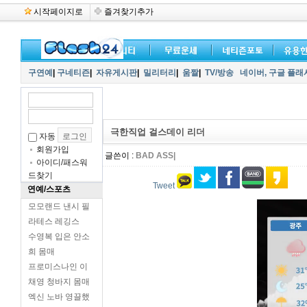
시작페이지로
즐겨찾기추가
구연예
|
구네티즌
|
자유게시판
|
밀리터리
|
움짤
|
TV/방송
네이버,
구글 플래
극한직업 걸스데이 리더
자동
회원가입
글쓴이 :
BAD ASS|
아이디/패스워
드찾기
Tweet
연예/스포츠
모모랜드 낸시 필
라테스 레깅스
수영복 입은 안소
희 몸매
프로미스나인 이
채영 청바지 몸매
엑신 노바 영끌했