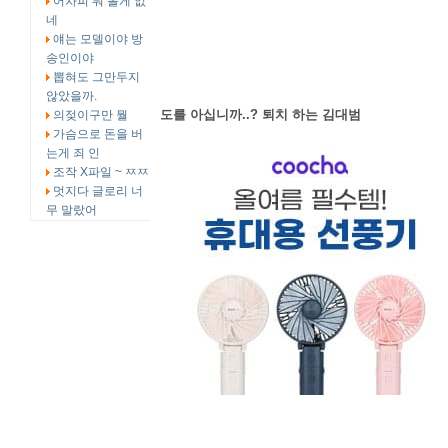
어차피 뭐 볼게 없
네
얘는 모델이야 방
송인이야
뽑혀도 그만두지
않았을까.
도를 아십니까..? 퇴치 하는 김대범
의젖이구만 뭘
가슴으로 돈을 버
는게 죄 인
조작 X파일 ~ ㅉㅉ
멋지다 글로리 너
무 말랐어