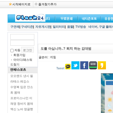
시작페이지로
즐겨찾기추가
구연예
|
구네티즌
|
자유게시판
|
밀리터리
|
움짤
|
TV/방송
네이버,
구글 플래
도를 아십니까..? 퇴치 하는 김대범
자동
회원가입
글쓴이 :
케힐
아이디/패스워
드찾기
Tweet
연예/스포츠
모모랜드 낸시 필
라테스 레깅스
수영복 입은 안소
희 몸매
프로미스나인 이
채영 청바지 몸매
엑신 노바 영끌했