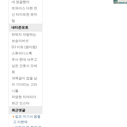
네 영끌했어
트와이스 다현 전
신 타이트한 옷차
림
네티즌포토
허벅지 자랑하는
보송이버섯
DJ 미유 (원미령)
스튜어디스룩
주사 한대 놔주고
싶은 간호사 갓세
희
개목걸이 잡을 남
자 기다리는 고라
니율
차영현 치어리더
최근 인스타
최근댓글
킬포:저기서 몸좋
고 이쁜애