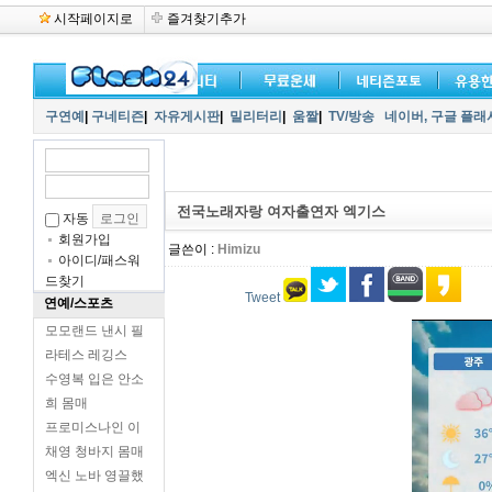
시작페이지로
즐겨찾기추가
구연예
|
구네티즌
|
자유게시판
|
밀리터리
|
움짤
|
TV/방송
네이버,
구글 플래
전국노래자랑 여자출연자 엑기스
자동
회원가입
글쓴이 :
Himizu
아이디/패스워
드찾기
Tweet
연예/스포츠
모모랜드 낸시 필
라테스 레깅스
수영복 입은 안소
희 몸매
프로미스나인 이
채영 청바지 몸매
엑신 노바 영끌했