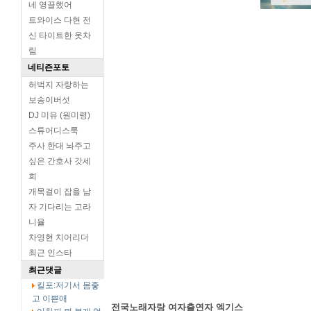
네 영끌했어
트와이스 다현 전
신 타이트한 옷차
림
네티즌포토
허벅지 자랑하는
보송이버섯
DJ 미유 (원미령)
스튜어디스룩
주사 한대 놔주고
싶은 간호사 갓세
희
개목걸이 잡을 남
자 기다리는 고라
니율
차영현 치어리더
최근 인스타
최근댓글
킬포:저기서 몸좋
고 이쁜애
전국노래자랑 여자출연자 엑기스