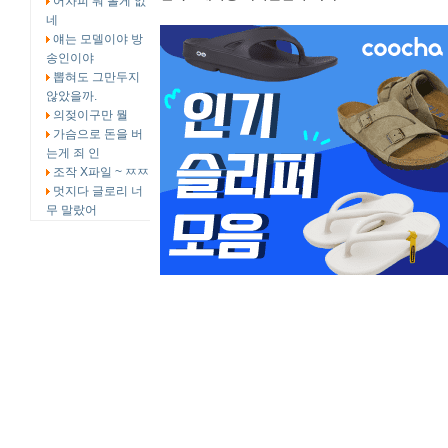
어차피 뭐 볼게 없
네
얘는 모델이야 방
송인이야
뽑혀도 그만두지
않았을까.
의젖이구만 뭘
가슴으로 돈을 버
는게 죄 인
조작 X파일 ~ ㅉㅉ
멋지다 글로리 너
무 말랐어