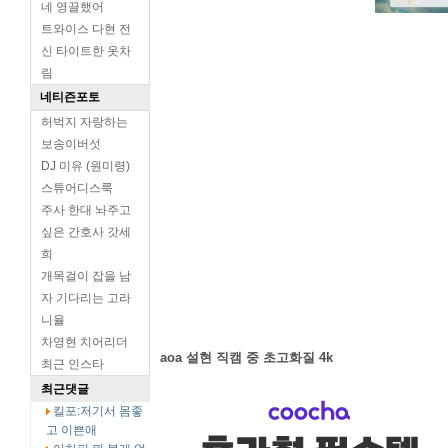
네 영끌했어
트와이스 다현 전
신 타이트한 옷차
림
네티즌포토
허벅지 자랑하는
보송이버섯
DJ 미유 (원미령)
스튜어디스룩
주사 한대 놔주고
싶은 간호사 갓세
희
개목걸이 잡을 남
자 기다리는 고라
니율
차영현 치어리더
aoa 설현 직캠 중 초고화질 4k
최근 인스타
최근댓글
킬포:저기서 몸좋
고 이쁜애