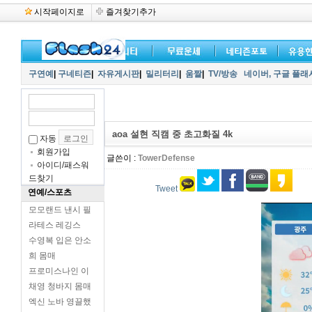
시작페이지로
즐겨찾기추가
구연예
|
구네티즌
|
자유게시판
|
밀리터리
|
움짤
|
TV/방송
네이버,
구글 플래
aoa 설현 직캠 중 초고화질 4k
자동
회원가입
글쓴이 :
TowerDefense
아이디/패스워
드찾기
Tweet
연예/스포츠
모모랜드 낸시 필
라테스 레깅스
수영복 입은 안소
희 몸매
프로미스나인 이
채영 청바지 몸매
엑신 노바 영끌했