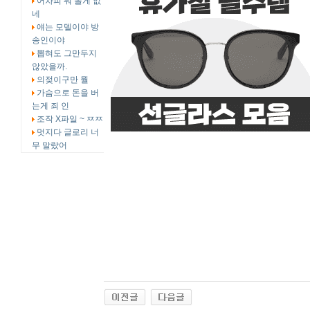
어차피 뭐 볼게 없
네
얘는 모델이야 방
송인이야
뽑혀도 그만두지
않았을까.
의젖이구만 뭘
가슴으로 돈을 버
는게 죄 인
조작 X파일 ~ ㅉㅉ
멋지다 글로리 너
무 말랐어