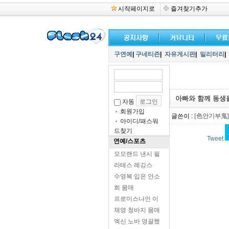
시작페이지로
즐겨찾기추가
구연예
|
구네티즌
|
자유게시판
|
밀리터리
|
아빠와 함께 동생
자동
회원가입
글쓴이 :
[色안기부鬼]
아이디/패스워
드찾기
Tweet
연예/스포츠
모모랜드 낸시 필
라테스 레깅스
수영복 입은 안소
희 몸매
프로미스나인 이
채영 청바지 몸매
엑신 노바 영끌했