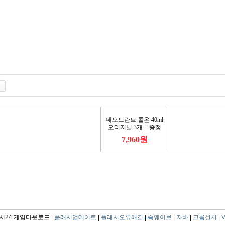
24 게임다운로드 |
플래시업데이트
|
플래시오류해결
|
쇽웨이브
|
자바
|
크롬설치
|
V