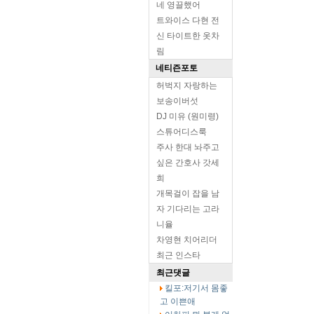
네 영끌했어
트와이스 다현 전
신 타이트한 옷차
림
네티즌포토
허벅지 자랑하는
보송이버섯
DJ 미유 (원미령)
스튜어디스룩
주사 한대 놔주고
싶은 간호사 갓세
희
개목걸이 잡을 남
자 기다리는 고라
니율
차영현 치어리더
최근 인스타
최근댓글
킬포:저기서 몸좋
고 이쁜애