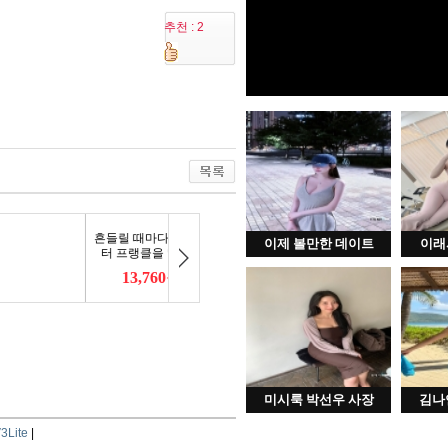
추천 : 2
이제 볼만한 데이트
이래
미시룩 박선우 사장
김나
3Lite
|