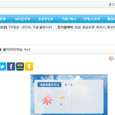
홈으
움짤
|
TV/방송
네이버,
구글 플래시24
인기검색어
:킹덤
,등급보류
,찌라시
,등보
을 팔아버리려는 누나