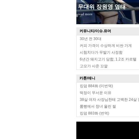
무대위 장원영 옆태
read more
커뮤니티/이슈.유머
30년 전 30대
커피 가격이 수상하게 비싼 가게
시험치다가 무발기 사정함
6년간 돼지고기 담합, 1.2조 카르텔
고모가 사준 꼬깔
카툰/애니
킹덤 884화 (미번역)
떡정이 무서운 이유
38살 여자 사장님한테 고백한 24살
룸빵에서 창녀 울린 썰
킹덤 883화 (번역)