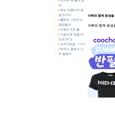
어차피 뭐 볼게 없
네
얘는 모델이야 방
송인이야
아빠와 함께 동생을
뽑혀도 그만두지
않았을까.
아빠와 함께 동생
의젖이구만 뭘
가슴으로 돈을 버
는게 죄 인
조작 X파일 ~ ㅉㅉ
멋지다 글로리 너
무 말랐어