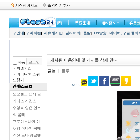
시작페이지로
즐겨찾기추가
구연예
|
구네티즌
|
자유게시판
|
밀리터리
|
움짤
|
TV/방송
네이버,
구글 플래
게시판 이용안내 및 게시물 삭제 안내
자동
회원가입
글쓴이 :
플투
아이디/패스워
드찾기
Tweet
연예/스포츠
모모랜드 낸시 필
라테스 레깅스
수영복 입은 안소
희 몸매
프로미스나인 이
채영 청바지 몸매
엑신 노바 영끌했