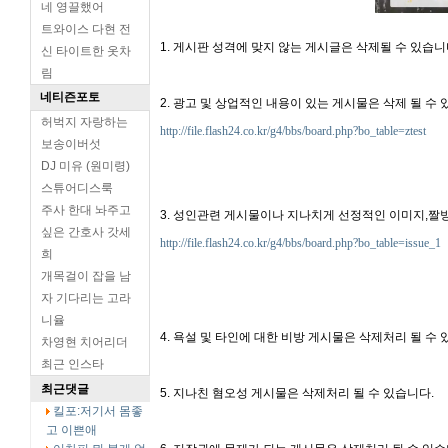
네 영끌했어
트와이스 다현 전
1. 게시판 성격에 맞지 않는 게시글은 삭제될 수 있습니
신 타이트한 옷차
림
네티즌포토
2. 광고 및 상업적인 내용이 있는 게시물은 삭제 될 수 
허벅지 자랑하는
http://file.flash24.co.kr/g4/bbs/board.php?bo_table=ztest
보송이버섯
DJ 미유 (원미령)
스튜어디스룩
주사 한대 놔주고
3. 성인관련 게시물이나 지나치게 선정적인 이미지,짤방
싶은 간호사 갓세
http://file.flash24.co.kr/g4/bbs/board.php?bo_table=issue_1
희
개목걸이 잡을 남
자 기다리는 고라
니율
4. 욕설 및 타인에 대한 비방 게시물은 삭제처리 될 수 
차영현 치어리더
최근 인스타
최근댓글
5. 지나친 혐오성 게시물은 삭제처리 될 수 있습니다.
킬포:저기서 몸좋
고 이쁜애