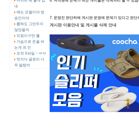
어차피 뭐 볼게 없
6. 저작권에 문제가 되는 게시물은 삭제처리 될 수 있습
네
얘는 모델이야 방
7. 운영진 판단하에 게시판 운영에 문제가 있다고 판단
송인이야
뽑혀도 그만두지
게시판 이용안내 및 게시물 삭제 안내
않았을까.
의젖이구만 뭘
가슴으로 돈을 버
는게 죄 인
조작 X파일 ~ ㅉㅉ
멋지다 글로리 너
무 말랐어