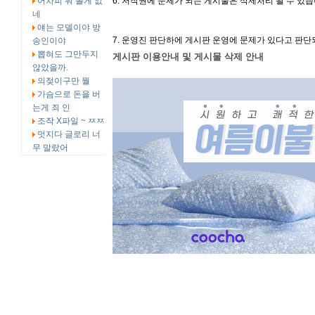
어차피 뭐 볼게 없
6. 저작권에 문제가 되는 게시물은 삭제처리 될 수 있습
네
얘는 모델이야 방
7. 운영진 판단하에 게시판 운영에 문제가 있다고 판단
송인이야
뽑혀도 그만두지
게시판 이용안내 및 게시물 삭제 안내
않았을까.
의젖이구만 뭘
가슴으로 돈을 버
는게 죄 인
조작 X파일 ~ ㅉㅉ
멋지다 글로리 너
무 말랐어