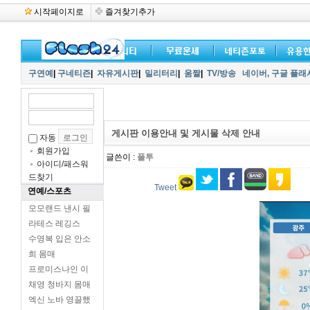
시작페이지로
즐겨찾기추가
구연예
|
구네티즌
|
자유게시판
|
밀리터리
|
움짤
|
TV/방송
네이버,
구글 플래
게시판 이용안내 및 게시물 삭제 안내
자동
회원가입
글쓴이 :
플투
아이디/패스워
드찾기
Tweet
연예/스포츠
모모랜드 낸시 필
라테스 레깅스
수영복 입은 안소
희 몸매
프로미스나인 이
채영 청바지 몸매
엑신 노바 영끌했