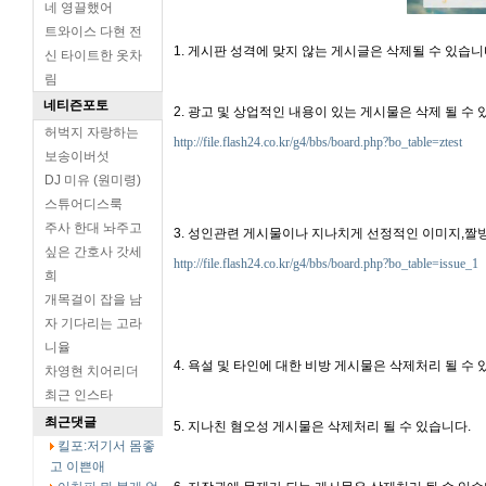
네 영끌했어
트와이스 다현 전
1. 게시판 성격에 맞지 않는 게시글은 삭제될 수 있습니
신 타이트한 옷차
림
네티즌포토
2. 광고 및 상업적인 내용이 있는 게시물은 삭제 될 수 
허벅지 자랑하는
http://file.flash24.co.kr/g4/bbs/board.php?bo_table=ztest
보송이버섯
DJ 미유 (원미령)
스튜어디스룩
주사 한대 놔주고
3. 성인관련 게시물이나 지나치게 선정적인 이미지,짤방
싶은 간호사 갓세
http://file.flash24.co.kr/g4/bbs/board.php?bo_table=issue_1
희
개목걸이 잡을 남
자 기다리는 고라
니율
4. 욕설 및 타인에 대한 비방 게시물은 삭제처리 될 수 
차영현 치어리더
최근 인스타
최근댓글
5. 지나친 혐오성 게시물은 삭제처리 될 수 있습니다.
킬포:저기서 몸좋
고 이쁜애