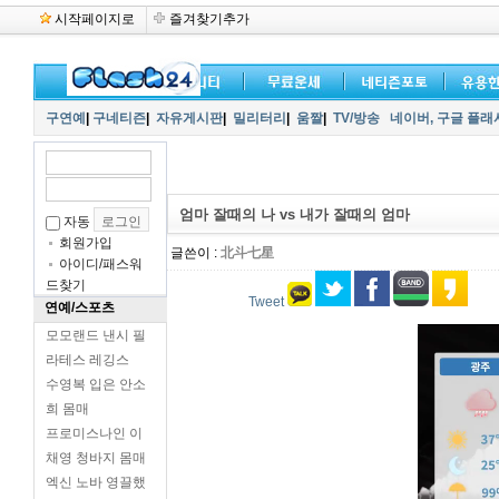
시작페이지로
즐겨찾기추가
구연예
|
구네티즌
|
자유게시판
|
밀리터리
|
움짤
|
TV/방송
네이버,
구글 플래
엄마 잘때의 나 vs 내가 잘때의 엄마
자동
회원가입
글쓴이 :
北斗七星
아이디/패스워
드찾기
Tweet
연예/스포츠
모모랜드 낸시 필
라테스 레깅스
수영복 입은 안소
희 몸매
프로미스나인 이
채영 청바지 몸매
엑신 노바 영끌했