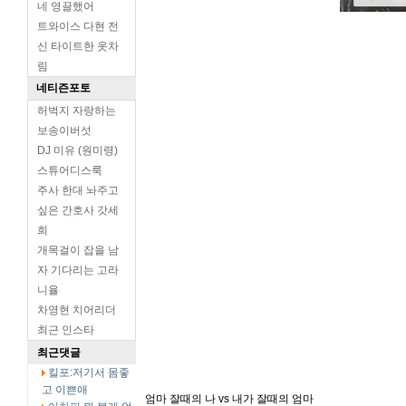
네 영끌했어
트와이스 다현 전
신 타이트한 옷차
림
네티즌포토
허벅지 자랑하는
보송이버섯
DJ 미유 (원미령)
스튜어디스룩
주사 한대 놔주고
싶은 간호사 갓세
희
개목걸이 잡을 남
자 기다리는 고라
니율
차영현 치어리더
최근 인스타
최근댓글
킬포:저기서 몸좋
고 이쁜애
엄마 잘때의 나 vs 내가 잘때의 엄마