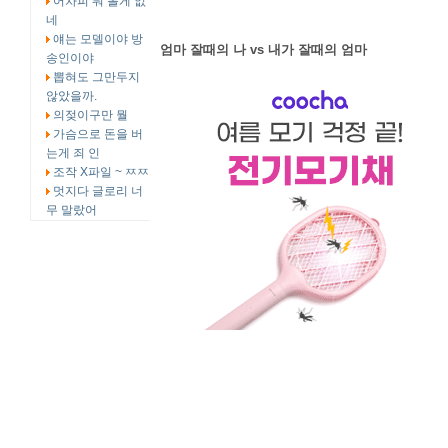
어차피 뭐 볼게 없
네
얘는 모델이야 방
엄마 잘때의 나 vs 내가 잘때의 엄마
송인이야
뽑혀도 그만두지
않았을까.
의젖이구만 뭘
가슴으로 돈을 버
는게 죄 인
조작 X파일 ~ ㅉㅉ
멋지다 글로리 너
무 말랐어