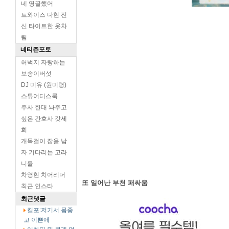
네 영끌했어
트와이스 다현 전
신 타이트한 옷차
림
네티즌포토
허벅지 자랑하는
보송이버섯
DJ 미유 (원미령)
스튜어디스룩
주사 한대 놔주고
싶은 간호사 갓세
희
개목걸이 잡을 남
자 기다리는 고라
니율
차영현 치어리더
또 일어난 부천 패싸움
최근 인스타
최근댓글
킬포:저기서 몸좋
고 이쁜애