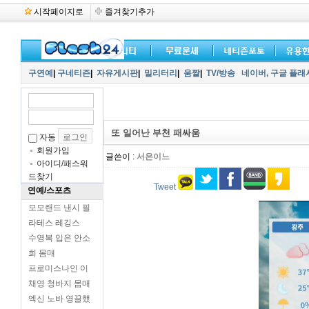
시작페이지로
즐겨찾기추가
구연예
|
구네티즌
|
자유게시판
|
밀리터리
|
움짤
|
TV/방송
네이버,
구글 플래
또 일어난 부천 패싸움
자동
회원가입
글쓴이 :
서은이느
아이디/패스워
드찾기
Tweet
연예/스포츠
모모랜드 낸시 필
라테스 레깅스
수영복 입은 안소
희 몸매
프로미스나인 이
채영 청바지 몸매
엑신 노바 영끌했