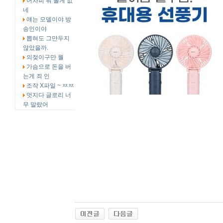
어차피 뭐 볼게 없
네
얘는 모델이야 방
송인이야
뽑혀도 그만두지
않았을까.
의젖이구만 뭘
가슴으로 돈을 버
는게 죄 인
조작 X파일 ~ ㅉㅉ
멋지다 글로리 너
무 말랐어