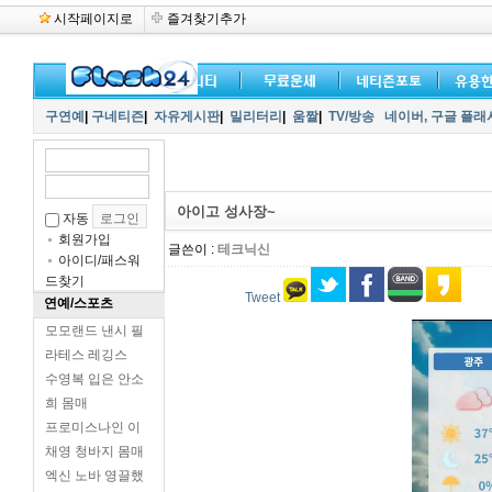
시작페이지로
즐겨찾기추가
구연예
|
구네티즌
|
자유게시판
|
밀리터리
|
움짤
|
TV/방송
네이버,
구글 플래
아이고 성사장~
자동
회원가입
글쓴이 :
테크닉신
아이디/패스워
드찾기
Tweet
연예/스포츠
모모랜드 낸시 필
라테스 레깅스
수영복 입은 안소
희 몸매
프로미스나인 이
채영 청바지 몸매
엑신 노바 영끌했