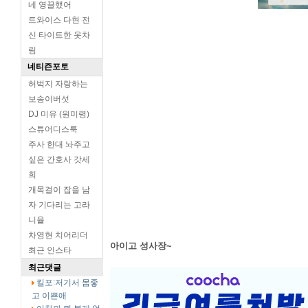
네 영끌했어
트와이스 다현 전
신 타이트한 옷차
림
네티즌포토
허벅지 자랑하는
보송이버섯
DJ 미유 (원미령)
스튜어디스룩
주사 한대 놔주고
싶은 간호사 갓세
희
개목걸이 잡을 남
자 기다리는 고라
니율
차영현 치어리더
아이고 성사장~
최근 인스타
최근댓글
킬포:저기서 몸좋
고 이쁜애