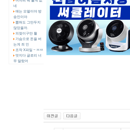
어차피 뭐 볼게 없
네
얘는 모델이야 방
송인이야
뽑혀도 그만두지
않았을까.
의젖이구만 뭘
가슴으로 돈을 버
는게 죄 인
조작 X파일 ~ ㅉㅉ
멋지다 글로리 너
무 말랐어