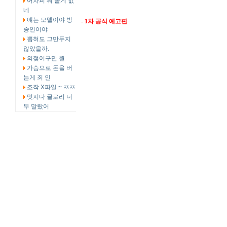
어차피 뭐 볼게 없
네
얘는 모델이야 방
- 1차 공식 예고편
송인이야
뽑혀도 그만두지
않았을까.
의젖이구만 뭘
가슴으로 돈을 버
는게 죄 인
조작 X파일 ~ ㅉㅉ
멋지다 글로리 너
무 말랐어