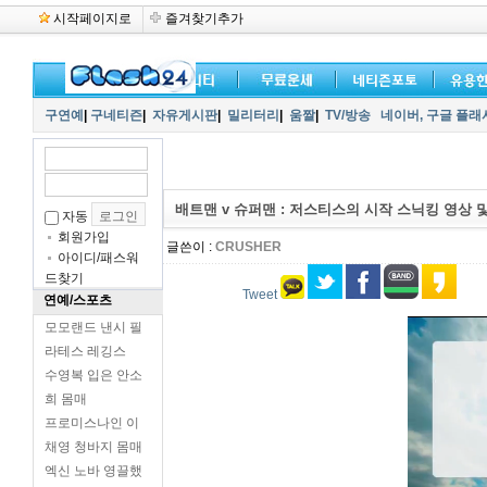
시작페이지로
즐겨찾기추가
구연예
|
구네티즌
|
자유게시판
|
밀리터리
|
움짤
|
TV/방송
네이버,
구글 플래
배트맨 v 슈퍼맨 : 저스티스의 시작 스닉킹 영상 및
자동
회원가입
글쓴이 :
CRUSHER
아이디/패스워
드찾기
Tweet
연예/스포츠
모모랜드 낸시 필
라테스 레깅스
수영복 입은 안소
희 몸매
프로미스나인 이
채영 청바지 몸매
엑신 노바 영끌했