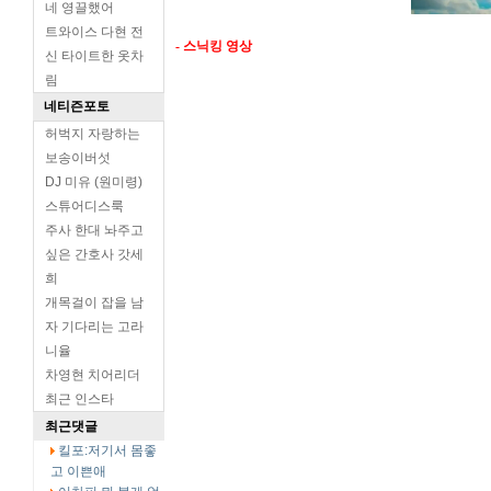
네 영끌했어
트와이스 다현 전
- 스닉킹 영상
신 타이트한 옷차
림
네티즌포토
허벅지 자랑하는
보송이버섯
DJ 미유 (원미령)
스튜어디스룩
주사 한대 놔주고
싶은 간호사 갓세
희
개목걸이 잡을 남
자 기다리는 고라
니율
차영현 치어리더
최근 인스타
최근댓글
킬포:저기서 몸좋
고 이쁜애