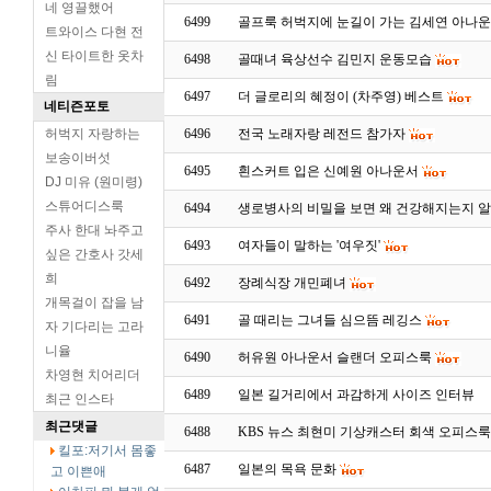
네 영끌했어
6499
골프룩 허벅지에 눈길이 가는 김세연 아나
트와이스 다현 전
신 타이트한 옷차
6498
골때녀 육상선수 김민지 운동모습
림
6497
더 글로리의 혜정이 (차주영) 베스트
네티즌포토
허벅지 자랑하는
6496
전국 노래자랑 레전드 참가자
보송이버섯
6495
흰스커트 입은 신예원 아나운서
DJ 미유 (원미령)
스튜어디스룩
6494
생로병사의 비밀을 보면 왜 건강해지는지 알
주사 한대 놔주고
6493
여자들이 말하는 '여우짓'
싶은 간호사 갓세
희
6492
장례식장 개민폐녀
개목걸이 잡을 남
6491
골 때리는 그녀들 심으뜸 레깅스
자 기다리는 고라
니율
6490
허유원 아나운서 슬랜더 오피스룩
차영현 치어리더
6489
일본 길거리에서 과감하게 사이즈 인터뷰
최근 인스타
최근댓글
6488
KBS 뉴스 최현미 기상캐스터 회색 오피스
킬포:저기서 몸좋
6487
일본의 목욕 문화
고 이쁜애