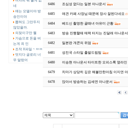
어차피 뭐 볼게 없
6486
조심성 없다는 일본 아나운서
네
얘는 모델이야 방
6485
애견 카페 사장님 때문에 장사 잘된다네요
(1
송인이야
뽑혀도 그만두지
6484
베드신 촬영한 골때녀 아유미 근황
않았을까.
의젖이구만 뭘
6483
방송 진행할때 매력 터지는 진달래 아나운
가슴으로 돈을 버
6482
일본판 개콘의 위엄
는게 죄 인
조작 X파일 ~ ㅉㅉ
6481
성진국 스타일 출발드림팀
멋지다 글로리 너
무 말랐어
6480
이승현 아나운서 타이트한 오피스룩 옆라인
6479
치마가 상당히 깊은 해볼만한아침 이지연 
6478
앉아서 방송하는 김세연 아나운서