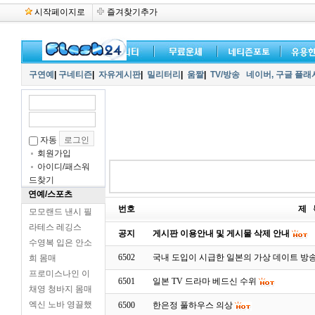
시작페이지로
즐겨찾기추가
구연예
|
구네티즌
|
자유게시판
|
밀리터리
|
움짤
|
TV/방송
네이버,
구글 플래
자동
회원가입
아이디/패스워
드찾기
연예/스포츠
번호
제 
모모랜드 낸시 필
라테스 레깅스
공지
게시판 이용안내 및 게시물 삭제 안내
수영복 입은 안소
6502
국내 도입이 시급한 일본의 가상 데이트 방
희 몸매
프로미스나인 이
6501
일본 TV 드라마 베드신 수위
채영 청바지 몸매
엑신 노바 영끌했
6500
한은정 풀하우스 의상