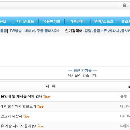
홈으
움짤
|
TV/방송
네이버,
구글 플래시24
인기검색어
:킹덤
,등급보류
,찌라시
,등보
<< 최근 인기글 >>
게시물이 없습니다.
제 목
용안내 및 게시물 삭제 안내
플투
가 이렇게까지 할필요가
테크
라잉요가 대참사
GOD
유 가슴 사이즈 공개.jpg
냐옹