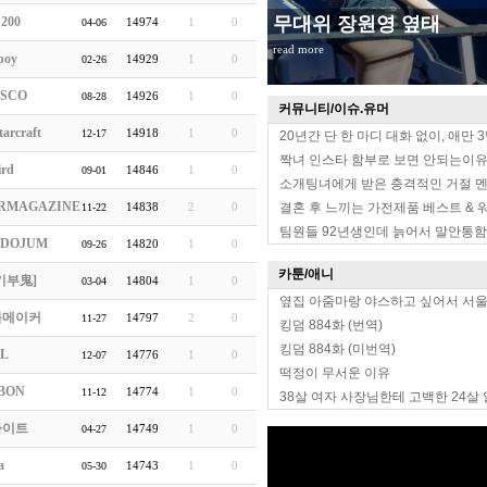
무대위 장원영 옆태
200
14974
1
0
04-06
read more
boy
14929
1
0
02-26
SCO
14926
1
0
08-28
커뮤니티/이슈.유머
arcraft
14918
1
0
12-17
20년간 단 한 마디 대화 없이, 애만 
짝녀 인스타 함부로 보면 안되는이
ird
14846
1
0
09-01
소개팅녀에게 받은 충격적인 거절 
RMAGAZINE
14838
2
0
결혼 후 느끼는 가전제품 베스트 & 
11-22
팀원들 92년생인데 늙어서 말안통함
GDOJUM
14820
1
0
09-26
카툰/애니
기부鬼]
14804
1
0
03-04
옆집 아줌마랑 야스하고 싶어서 서
블메이커
14797
2
0
11-27
킹덤 884화 (번역)
킹덤 884화 (미번역)
oL
14776
1
0
12-07
떡정이 무서운 이유
rBON
14774
1
0
11-12
38살 여자 사장님한테 고백한 24살
라이트
14749
1
0
04-27
a
14743
1
0
05-30