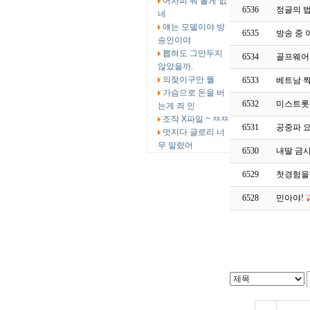
어차피 뭐 볼게 없
6536
정글의 
네
얘는 모델이야 방
6535
방송 중 
송인이야
뽑혀도 그만두지
6534
골프웨어
않았을까.
의젖이구만 뭘
6533
베트남 
가슴으로 돈을 버
6532
미스트롯 
는게 죄 인
조작 X파일 ~ ㅉㅉ
6531
공중파 
멋지다 글로리 너
무 말랐어
6530
내딸 금
6529
첫경험을
6528
민아야!