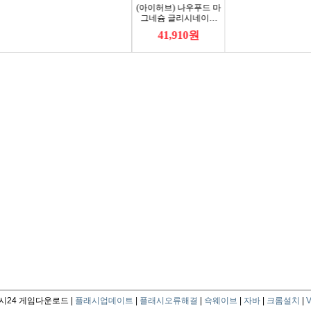
24 게임다운로드 |
플래시업데이트
|
플래시오류해결
|
쇽웨이브
|
자바
|
크롬설치
|
V