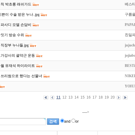
법칙 박초롱 래쉬가드
베스
이쁜이 수술 받은 누나..jpg
구름
 파사디 모델 손담비
PAPA
짝짓기 방송 수위
친일파
직장부 누나들.jpg
jujucl
요가강사의 괄약근 운동
jojiab
사월 유재석 하이라이트
BESTi
 쓰리썸으로 했다는 선물녀
NIKE
YOIU
11
12
13
14
15
16
17
18
19
20
---->
and
or