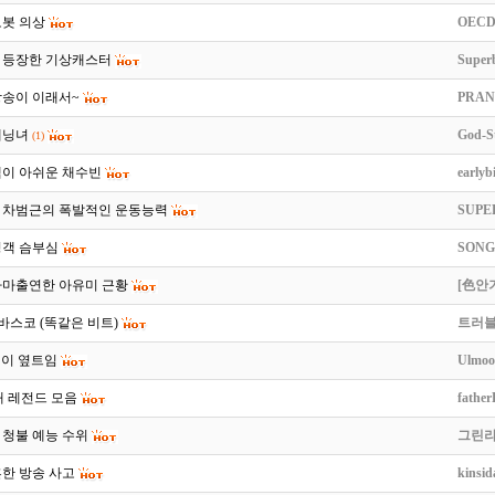
로봇 의상
OECD
 등장한 기상캐스터
Super
방송이 이래서~
PRAN
태닝녀
God-St
(1)
색이 아쉬운 채수빈
earlyb
 차범근의 폭발적인 운동능력
SUPE
청객 슴부심
SON
라마출연한 아유미 근황
[色안
 바스코 (똑같은 비트)
트러
정이 옆트임
Ulmo
대 레전드 모음
fathe
 청불 예능 수위
그린
한 방송 사고
kinsid