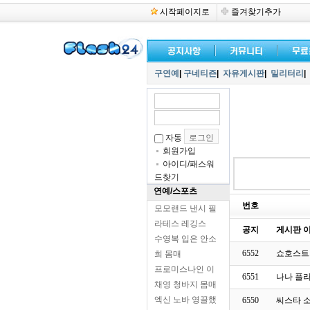
시작페이지로
즐겨찾기추가
구연예
|
구네티즌
|
자유게시판
|
밀리터리
|
자동
회원가입
아이디/패스워
드찾기
연예/스포츠
번호
모모랜드 낸시 필
라테스 레깅스
공지
게시판 이
수영복 입은 안소
6552
쇼호스트
희 몸매
프로미스나인 이
6551
나나 플
채영 청바지 몸매
엑신 노바 영끌했
6550
씨스타 소