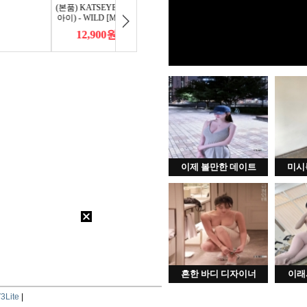
이제 볼만한 데이트
미시
흔한 바디 디자이너
이래
3Lite
|