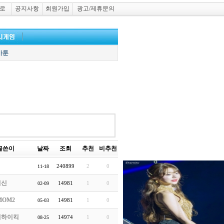
로
공지사항
회원가입
광고/제휴문의
카툰
글쓴이
날짜
조회
추천
비추천
240899
2
0
11-18
닉신
14981
1
0
02-09
MOM2
14981
1
0
05-03
이하이킥
14974
1
0
08-25