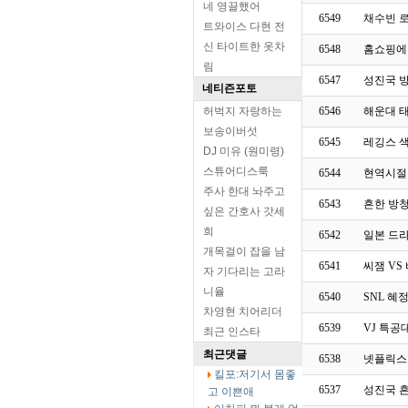
네 영끌했어
6549
채수빈 
트와이스 다현 전
신 타이트한 옷차
6548
홈쇼핑에
림
6547
성진국 
네티즌포토
허벅지 자랑하는
6546
해운대 
보송이버섯
6545
레깅스 
DJ 미유 (원미령)
스튜어디스룩
6544
현역시절
주사 한대 놔주고
6543
흔한 방
싶은 간호사 갓세
희
6542
일본 드
개목걸이 잡을 남
6541
씨잼 VS
자 기다리는 고라
니율
6540
SNL 혜
차영현 치어리더
6539
VJ 특공
최근 인스타
최근댓글
6538
넷플릭스
킬포:저기서 몸좋
6537
성진국 흔
고 이쁜애